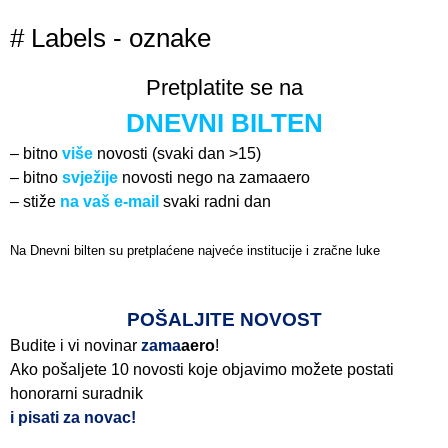
# Labels - oznake
Pretplatite se na
DNEVNI BILTEN
– bitno
više
novosti (svaki dan >15)
– bitno
svježije
novosti nego na zamaaero
– stiže
na vaš e-mail
svaki radni dan
Na Dnevni bilten su pretplaćene najveće institucije i zračne luke
Pročitajte više>
POŠALJITE NOVOST
Budite i vi novinar
zama
aero
!
Ako pošaljete 10 novosti koje objavimo možete postati
honorarni suradnik
i pisati za novac!