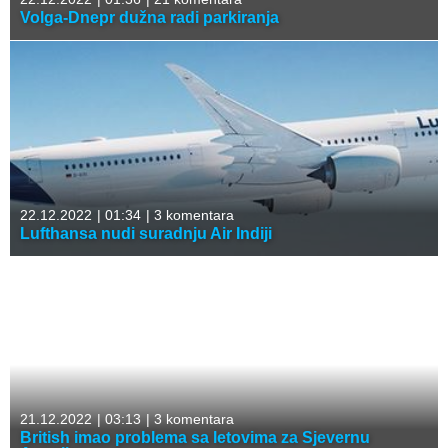
Volga-Dnepr dužna radi parkiranja
22.12.2022
|
01:34
|
3 komentara
Lufthansa nudi suradnju Air Indiji
21.12.2022
|
03:13
|
3 komentara
British imao problema sa letovima za Sjevernu