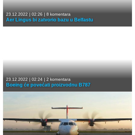
23.12.2022
|
02:26
|
8 komentara
Aer Lingus bi zatvorio bazu u Belfastu
23.12.2022
|
02:24
|
2 komentara
Boeing će povećati proizvodnu B787