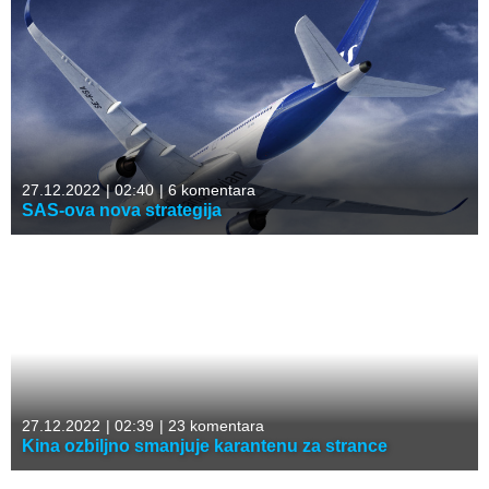
27.12.2022
|
02:40
|
6 komentara
SAS-ova nova strategija
27.12.2022
|
02:39
|
23 komentara
Kina ozbiljno smanjuje karantenu za strance