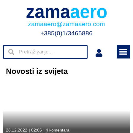
zama
aero
zamaaero@zamaaero.com
+385(0)1/3465886
Novosti iz svijeta
28.12.2022
|
02:06
|
4 komentara