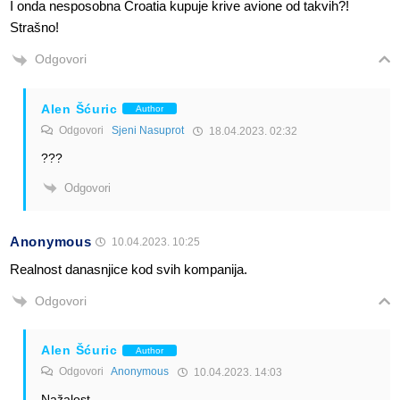
I onda nesposobna Croatia kupuje krive avione od takvih?!
Strašno!
Odgovori
Alen Šćuric
Author
Odgovori
Sjeni Nasuprot
18.04.2023. 02:32
???
Odgovori
Anonymous
10.04.2023. 10:25
Realnost danasnjice kod svih kompanija.
Odgovori
Alen Šćuric
Author
Odgovori
Anonymous
10.04.2023. 14:03
Nažalost.