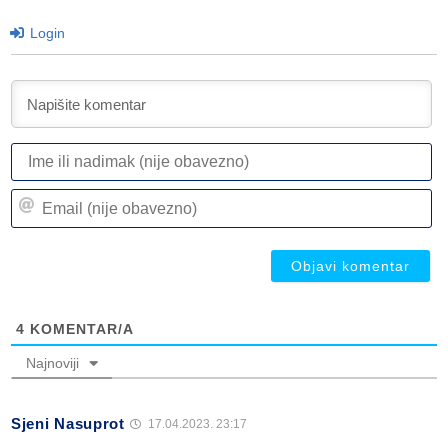
Login
I
ili
n
Em
(n
(n
ob
ob
4
KOMENTAR/A
Najnoviji
Sjeni Nasuprot
17.04.2023. 23:17