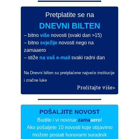
Pretplatite se na
DNEVNI BILTEN
– bitno
više
novosti (svaki dan >15)
– bitno
svježije
novosti nego na
zamaaero
– stiže
na vaš e-mail
svaki radni dan
Na Dnevni bilten su pretplaćene najveće institucije
i zračne luke
Pročitajte više>
POŠALJITE NOVOST
Budite i vi novinar
zama
aero
!
Ako pošaljete 10 novosti koje objavimo
možete postati honorarni suradnik