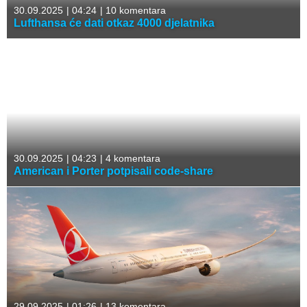
30.09.2025
|
04:24
|
10 komentara
Lufthansa će dati otkaz 4000 djelatnika
30.09.2025
|
04:23
|
4 komentara
American i Porter potpisali code-share
29.09.2025
|
01:26
|
13 komentara