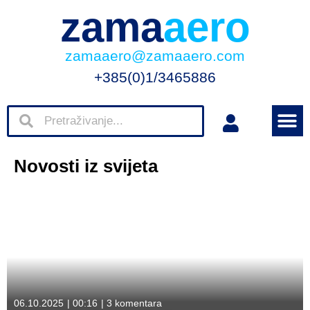
zama
aero
zamaaero@zamaaero.com
+385(0)1/3465886
Novosti iz svijeta
06.10.2025
|
00:16
|
3 komentara