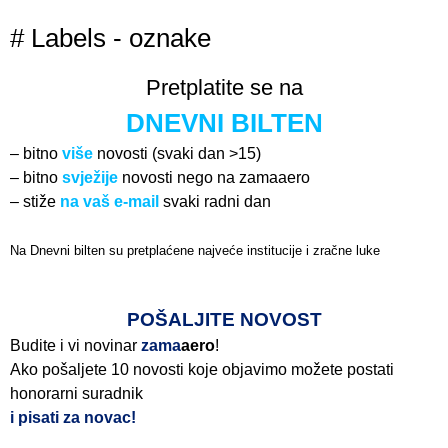
# Labels - oznake
Pretplatite se na
DNEVNI BILTEN
– bitno
više
novosti (svaki dan >15)
– bitno
svježije
novosti nego na zamaaero
– stiže
na vaš e-mail
svaki radni dan
Na Dnevni bilten su pretplaćene najveće institucije i zračne luke
Pročitajte više>
POŠALJITE NOVOST
Budite i vi novinar
zama
aero
!
Ako pošaljete 10 novosti koje objavimo možete postati
honorarni suradnik
i pisati za novac!