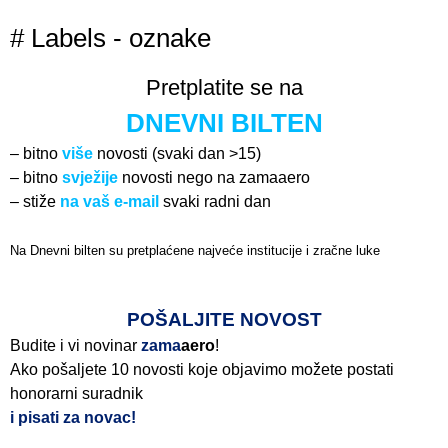
# Labels - oznake
Pretplatite se na
DNEVNI BILTEN
– bitno
više
novosti (svaki dan >15)
– bitno
svježije
novosti nego na zamaaero
– stiže
na vaš e-mail
svaki radni dan
Na Dnevni bilten su pretplaćene najveće institucije i zračne luke
Pročitajte više>
POŠALJITE NOVOST
Budite i vi novinar
zama
aero
!
Ako pošaljete 10 novosti koje objavimo možete postati
honorarni suradnik
i pisati za novac!