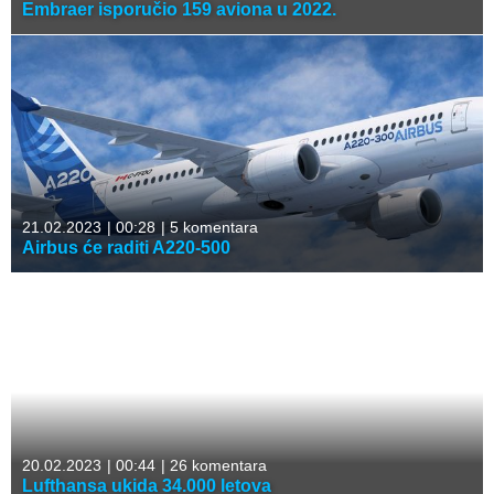
Embraer isporučio 159 aviona u 2022.
21.02.2023
|
00:28
|
5 komentara
Airbus će raditi A220-500
20.02.2023
|
00:44
|
26 komentara
Lufthansa ukida 34.000 letova