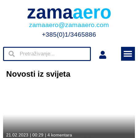
zama
aero
zamaaero@zamaaero.com
+385(0)1/3465886
Novosti iz svijeta
21.02.2023
|
00:29
|
4 komentara