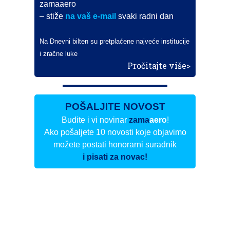
zamaaero
– stiže
na vaš e-mail
svaki radni dan
Na Dnevni bilten su pretplaćene najveće institucije
i zračne luke
Pročitajte više>
POŠALJITE NOVOST
Budite i vi novinar
zama
aero
!
Ako pošaljete 10 novosti koje objavimo
možete postati honorarni suradnik
i pisati za novac!
Info