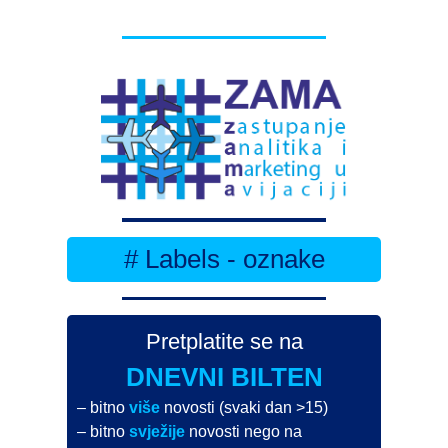
# Labels - oznake
Pretplatite se na
DNEVNI BILTEN
– bitno
više
novosti (svaki dan >15)
– bitno
svježije
novosti nego na