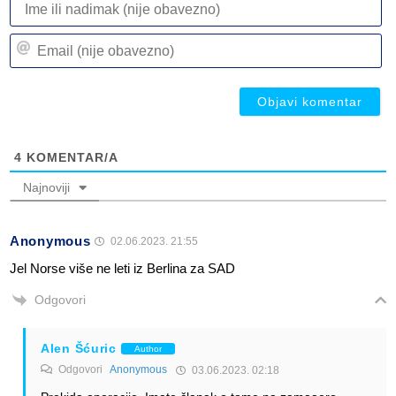
ili
n
Em
(n
(n
ob
ob
4
KOMENTAR/A
Najnoviji
Anonymous
02.06.2023. 21:55
Jel Norse više ne leti iz Berlina za SAD
Odgovori
Alen Šćuric
Author
Odgovori
Anonymous
03.06.2023. 02:18