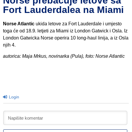
Norse prebacuje letove sa
Fort Lauderdalea na Miami
Norse Atlantic
ukida letove za Fort Lauderdale i umjesto
toga će od 18.9. letjeti za Miami iz London Gatwick i Osla. Iz
London Gatwicka Norse operira 10 long-haul linija, a iz Osla
njih 4.
autorica: Maja Mrkus, novinarka (Pula), foto: Norse Atlantic
Login
I