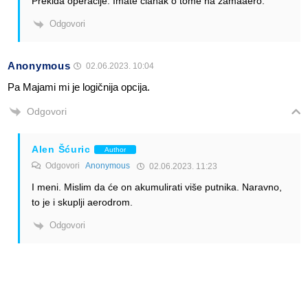
Prekida operacije. Imate članak o tome na zamaaero.
Odgovori
Anonymous
02.06.2023. 10:04
Pa Majami mi je logičnija opcija.
Odgovori
Alen Šćuric
Author
Odgovori
Anonymous
02.06.2023. 11:23
I meni. Mislim da će on akumulirati više putnika. Naravno,
to je i skuplji aerodrom.
Odgovori