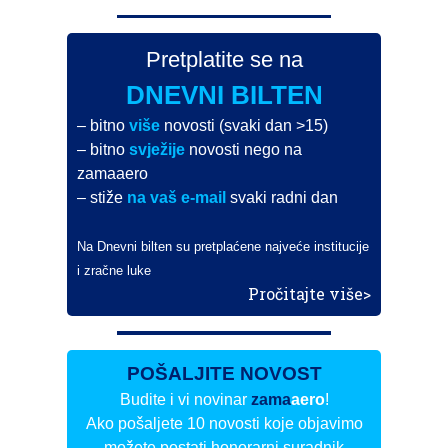
Pretplatite se na
DNEVNI BILTEN
– bitno
više
novosti (svaki dan >15)
– bitno
svježije
novosti nego na
zamaaero
– stiže
na vaš e-mail
svaki radni dan
Na Dnevni bilten su pretplaćene najveće institucije
i zračne luke
Pročitajte više>
POŠALJITE NOVOST
Budite i vi novinar
zama
aero
!
Ako pošaljete 10 novosti koje objavimo
možete postati honorarni suradnik