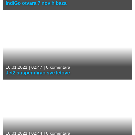
IndiGo otvara 7 novih baza
16.01.2021
|
02:47
|
0 komentara
Jet2 suspendirao sve letove
16.01.2021
|
02:44
|
0 komentara