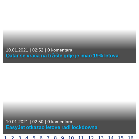
10.01.2021
|
02:52
|
0 komentara
Qatar se vraća na tržište gdje je imao 19% letova
10.01.2021
|
02:50
|
0 komentara
EasyJet otkazao letove radi lockdowna
1
2
3
4
5
6
7
8
9
10
11
12
13
14
15
16