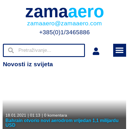
zama
aero
zamaaero@zamaaero.com
+385(0)1/3465886
Novosti iz svijeta
18.01.2021
|
01:13
|
0 komentara
Bahrain otvorio novi aerodrom vrijedan 1,1 milijardu
USD