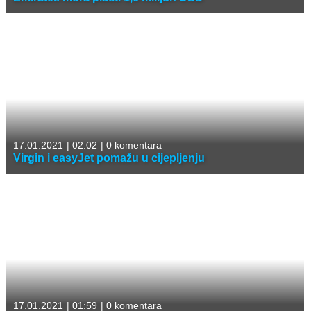
17.01.2021
|
02:02
|
0 komentara
Virgin i easyJet pomažu u cijepljenju
17.01.2021
|
01:59
|
0 komentara