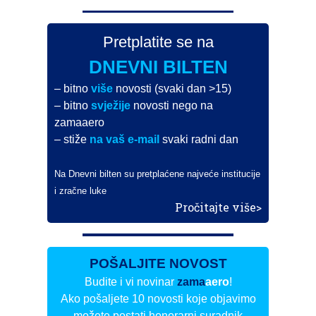
Pretplatite se na
DNEVNI BILTEN
– bitno
više
novosti (svaki dan >15)
– bitno
svježije
novosti nego na
zamaaero
– stiže
na vaš e-mail
svaki radni dan
Na Dnevni bilten su pretplaćene najveće institucije
i zračne luke
Pročitajte više>
POŠALJITE NOVOST
Budite i vi novinar
zama
aero
!
Ako pošaljete 10 novosti koje objavimo
možete postati honorarni suradnik