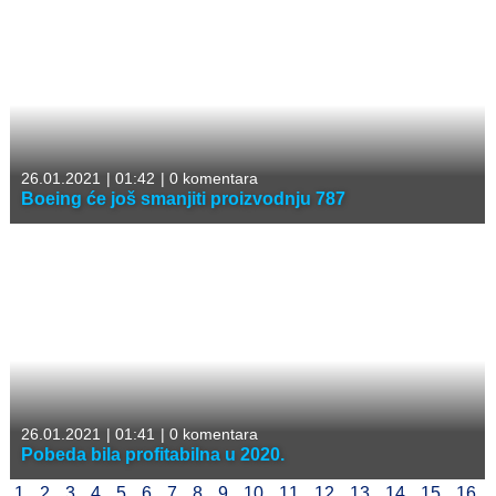
26.01.2021
|
01:42
|
0 komentara
Boeing će još smanjiti proizvodnju 787
26.01.2021
|
01:41
|
0 komentara
Pobeda bila profitabilna u 2020.
1
2
3
4
5
6
7
8
9
10
11
12
13
14
15
16