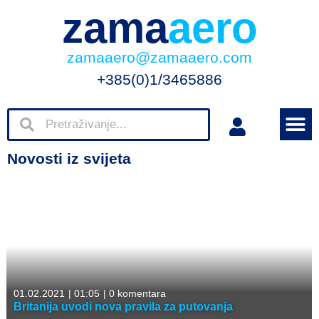
zama
aero
zamaaero@zamaaero.com
+385(0)1/3465886
Novosti iz svijeta
01.02.2021
|
01:05
|
0 komentara
Britanija uvodi nova pravila za putovanja