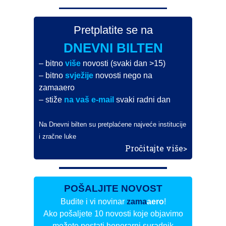
Pretplatite se na
DNEVNI BILTEN
– bitno
više
novosti (svaki dan >15)
– bitno
svježije
novosti nego na
zamaaero
– stiže
na vaš e-mail
svaki radni dan
Na Dnevni bilten su pretplaćene najveće institucije
i zračne luke
Pročitajte više>
POŠALJITE NOVOST
Budite i vi novinar
zama
aero
!
Ako pošaljete 10 novosti koje objavimo
možete postati honorarni suradnik