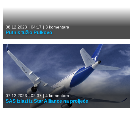
08.12.2023
|
04:17
|
3 komentara
Putnik tužio Pulkovo
07.12.2023
|
02:37
|
4 komentara
SAS izlazi iz Star Alliance na proljeće