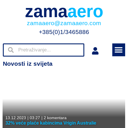
zama
aero
zamaaero@zamaaero.com
+385(0)1/3465886
Novosti iz svijeta
13.12.2023
|
03:27
|
2 komentara
32% veće plaće kabincima Vrigin Australie