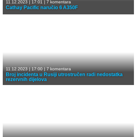
11.12.2023
|
17:01
|
7 komentara
Cathay Pacific naručio 6 A350F
11.12.2023
|
17:00
|
7 komentara
Broj incidenta u Rusiji utrostručen radi nedostatka
rezervnih dijelova