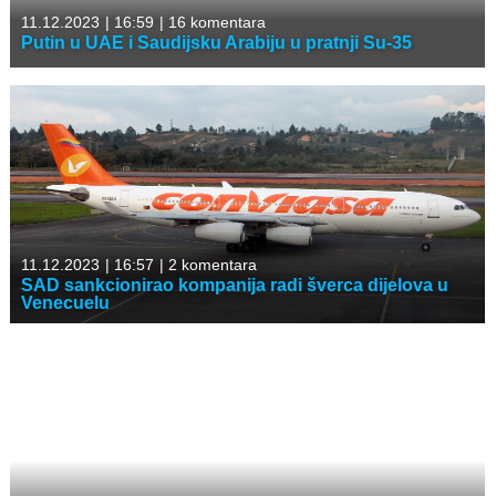
11.12.2023
|
16:59
|
16 komentara
Putin u UAE i Saudijsku Arabiju u pratnji Su-35
11.12.2023
|
16:57
|
2 komentara
SAD sankcionirao kompanija radi šverca dijelova u
Venecuelu