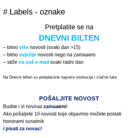
# Labels - oznake
Pretplatite se na
DNEVNI BILTEN
– bitno
više
novosti (svaki dan >15)
– bitno
svježije
novosti nego na zamaaero
– stiže
na vaš e-mail
svaki radni dan
Na Dnevni bilten su pretplaćene najveće institucije i zračne luke
Pročitajte više>
POŠALJITE NOVOST
Budite i vi novinar
zama
aero
!
Ako pošaljete 10 novosti koje objavimo možete postati
honorarni suradnik
i pisati za novac!