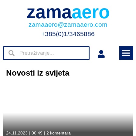
zama
aero
zamaaero@zamaaero.com
+385(0)1/3465886
Novosti iz svijeta
24.11.2023
|
00:49
|
2 komentara