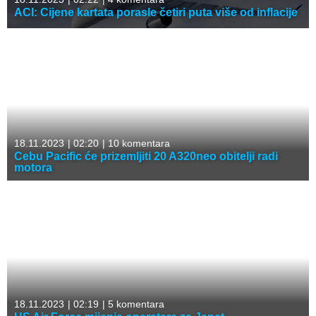
ACI: Cijene kartata porasle četiri puta više od inflacije
18.11.2023
|
02:20
|
10 komentara
Cebu Pacific će prizemljiti 20 A320neo obitelji radi
motora
18.11.2023
|
02:19
|
5 komentara