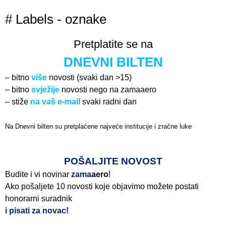
# Labels - oznake
Pretplatite se na
DNEVNI BILTEN
– bitno
više
novosti (svaki dan >15)
– bitno
svježije
novosti nego na zamaaero
– stiže
na vaš e-mail
svaki radni dan
Na Dnevni bilten su pretplaćene najveće institucije i zračne luke
Pročitajte više>
POŠALJITE NOVOST
Budite i vi novinar
zama
aero
!
Ako pošaljete 10 novosti koje objavimo možete postati
honorarni suradnik
i pisati za novac!