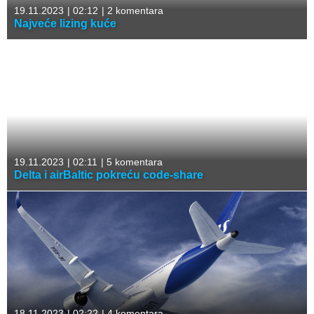
19.11.2023
|
02:12
|
2 komentara
Najveće lizing kuće
19.11.2023
|
02:11
|
5 komentara
Delta i airBaltic pokreću code-share
18.11.2023
|
02:22
|
4 komentara