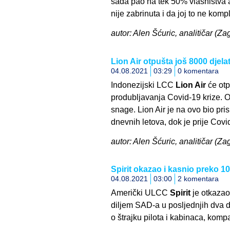
sada pao na tek 50% vlasništva 
nije zabrinuta i da joj to ne kompl
autor: Alen Šćuric, analitičar (Za
Lion Air otpušta još 8000 djela
04.08.2021
03:29
0 komentara
Indonezijski LCC
Lion Air
će otpu
produbljavanja Covid-19 krize. O
snage. Lion Air je na ovo bio pris
dnevnih letova, dok je prije Cov
autor: Alen Šćuric, analitičar (Zag
Spirit okazao i kasnio preko 1
04.08.2021
03:00
2 komentara
Američki ULCC
Spirit
je otkazao
diljem SAD-a u posljednjih dva d
o štrajku pilota i kabinaca, kompa