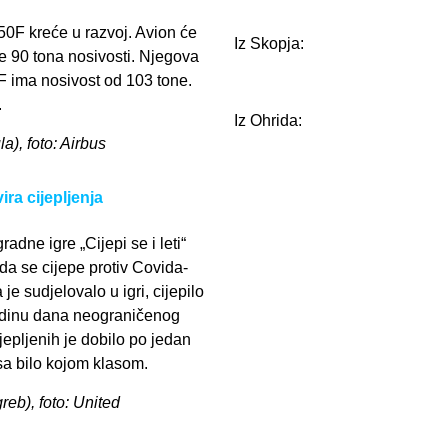
50F kreće u razvoj. Avion će
Iz Skopja:
će 90 tona nosivosti. Njegova
 ima nosivost od 103 tone.
.
Iz Ohrida:
a), foto: Airbus
ra cijepljenja
adne igre „Cijepi se i leti“
da se cijepe protiv Covida-
je sudjelovalo u igri, cijepilo
godinu dana neograničenog
jepljenih je dobilo po jedan
 sa bilo kojom klasom.
greb), foto: United