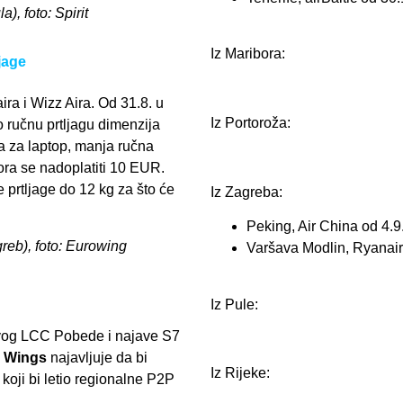
), foto: Spirit
Iz Maribora:
jage
ra i Wizz Aira. Od 31.8. u
Iz Portoroža:
o ručnu prtljagu dimenzija
a za laptop, manja ručna
ora se nadoplatiti 10 EUR.
 prtljage do 12 kg za što će
Iz Zagreba:
Peking, Air China od 4.9
greb), foto: Eurowing
Varšava Modlin, Ryanair
Iz Pule:
ovog LCC Pobede i najave S7
 Wings
najavljuje da bi
Iz Rijeke:
koji bi letio regionalne P2P