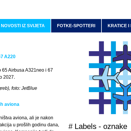
NOVOSTI IZ SVIJETA
FOTKE-SPOTTERI
KRATICE I
67 A220
o 65 Airbusa A321neo i 67
do 2027.
greb), foto: JetBlue
ih aviona
ištva aviona, ali je nakon
akcija u prošlih godinu dana,
# Labels - oznake