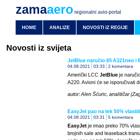
zama
aero
regionalni avio-portal
HOME
ANALIZE
NOVOSTI IZ REGIJE
Novosti iz svijeta
JetBlue naručio 65 A321neo i 
04.08.2021
03:33
2 komentara
Američki LCC
JetBlue
je naruči
A220. Avioni će se isporučivati 
autor: Alen Šćuric, analitičar (Za
EasyJet pao na tek 50% vlastit
04.08.2021
03:31
5 komentara
EasyJet
je imao preko 70% vlasn
brojnih sale and leaseback trans