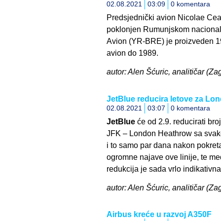
02.08.2021
03:09
0 komentara
Predsjednički avion Nicolae Ce
poklonjen Rumunjskom naciona
Avion (YR-BRE) je proizveden 198
avion do 1989.
autor: Alen Šćuric, analitičar (Z
JetBlue reducira letove za Lo
02.08.2021
03:07
0 komentara
JetBlue
će od 2.9. reducirati bro
JFK – London Heathrow sa svakod
i to samo par dana nakon pokreta
ogromne najave ove linije, te me
redukcija je sada vrlo indikativna
autor: Alen Šćuric, analitičar (Za
Airbus kreće u razvoj A350F