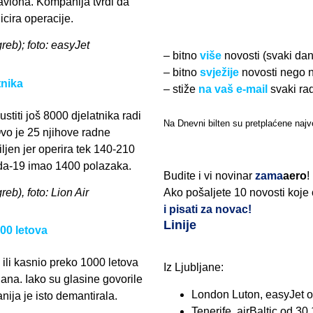
aviona. Kompanija tvrdi da
icira operacije.
greb); foto: easyJet
– bitno
više
novosti (svaki da
– bitno
svježije
novosti nego 
tnika
– stiže
na vaš e-mail
svaki ra
stiti još 8000 djelatnika radi
Na Dnevni bilten su pretplaćene najve
vo je 25 njihove radne
iljen jer operira tek 140-210
ida-19 imao 1400 polazaka.
Budite i vi novinar
zama
aero
!
reb), foto: Lion Air
Ako pošaljete 10 novosti koje
i pisati za novac!
Linije
000 letova
 ili kasnio preko 1000 letova
Iz Ljubljane:
ana. Iako su glasine govorile
London Luton, easyJet o
nija je isto demantirala.
Tenerife, airBaltic od 30.