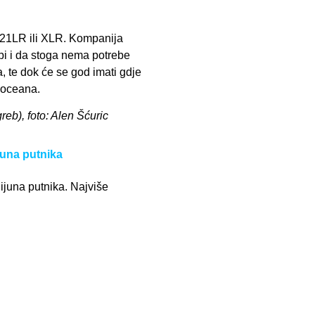
321LR ili XLR. Kompanija
ropi i da stoga nema potrebe
ta, te dok će se god imati gdje
o oceana.
greb), foto: Alen Šćuric
ijuna putnika
lijuna putnika. Najviše