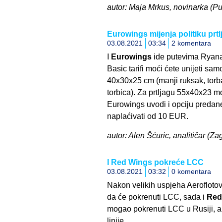
autor: Maja Mrkus, novinarka (Pula
Eurowings mijenja politiku prtl
03.08.2021
03:34
2 komentara
I
Eurowings
ide putevima Ryanai
Basic tarifi moći ćete unijeti sam
40x30x25 cm (manji ruksak, torb
torbica). Za prtljagu 55x40x23 m
Eurowings uvodi i opciju predane
naplaćivati od 10 EUR.
autor: Alen Šćuric, analitičar (Za
I Red Wings pokreće LCC
03.08.2021
03:32
0 komentara
Nakon velikih uspjeha Aeroflot
da će pokrenuti LCC, sada i
Red
mogao pokrenuti LCC u Rusiji, a 
linije.