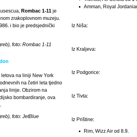
Amman, Royal Jordanian
ausescua,
Rombac 1-11
je
lnom zrakoplovnom muzeju.
6. i bio je predsjednički
Iz Niša:
agreb), foto: Rombac 1-11
Iz Kraljeva:
ndon
Iz Podgorice:
j letova na liniji New York
nevnih na četiri leta tjedno
nja linije. Obzirom na
Iz Tivta:
dijsko bombardiranje, ova
.
greb), foto: JetBlue
Iz Prištine:
Rim, Wizz Air od 8.9.