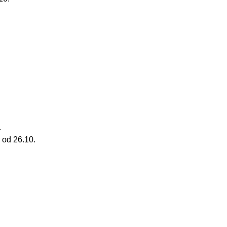
.
 od 26.10.