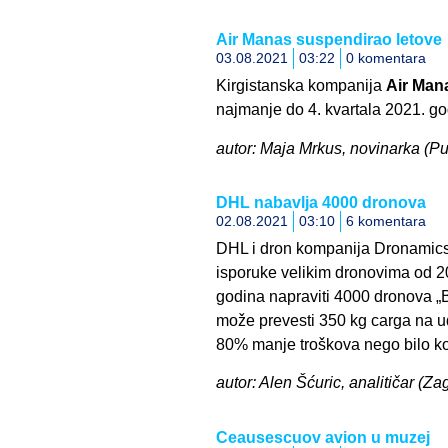
Air Manas suspendirao letove
03.08.2021
03:22
0 komentara
Kirgistanska kompanija
Air Man
najmanje do 4. kvartala 2021. go
autor: Maja Mrkus, novinarka (Pul
DHL nabavlja 4000 dronova
02.08.2021
03:10
6 komentara
DHL i dron kompanija Dronamics 
isporuke velikim dronovima od 2
godina napraviti 4000 dronova 
može prevesti 350 kg carga na ud
80% manje troškova nego bilo koj
autor: Alen Šćuric, analitičar (Za
Ceausescuov avion u muzej