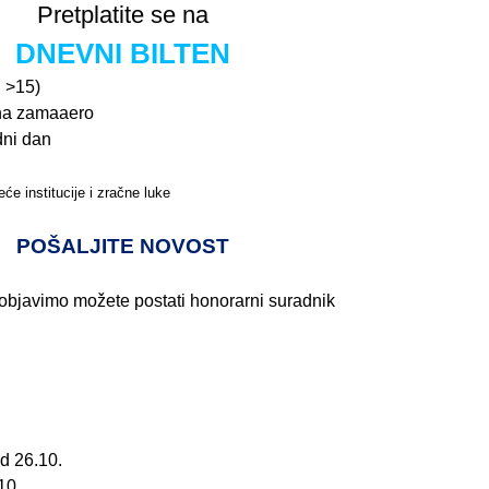
Pretplatite se na
DNEVNI BILTEN
n >15)
na zamaaero
dni dan
će institucije i zračne luke
Pročitajte više>
POŠALJITE NOVOST
 objavimo možete postati honorarni suradnik
d 26.10.
10.