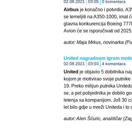
02.08.2021
03:05
0 komentara
Airbus
je konačno i potvrdio. A3
se temeljiti na A350-1000, imat 
glavna konkurencija Boeing 777F
Avion će se isporučivati od 2025
autor: Maja Mrkus, novinarka (Pul
United nagradnom igrom motivi
02.08.2021
03:03
4 komentara
United
je objavio 5 dobitnika nagr
kojom je motivirao svoje putnike 
19. Preko milijun putnika Uniteda 
se, a pet pobjednika je dobilo 
letenja sa kompanijom. Još 30 ci
let bilo gdje u mreži Uniteda i to
autor: Alen Šćuric, analitičar (Za