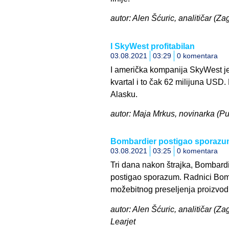
autor: Alen Šćuric, analitičar (Z
I SkyWest profitabilan
03.08.2021
03:29
0 komentara
I američka kompanija SkyWest je 
kvartal i to čak 62 milijuna USD.
Alasku.
autor: Maja Mrkus, novinarka (Pu
Bombardier postigao sporazum
03.08.2021
03:25
0 komentara
Tri dana nakon štrajka, Bombardi
postigao sporazum. Radnici Bomb
možebitnog preseljenja proizvodn
autor: Alen Šćuric, analitičar (Za
Learjet