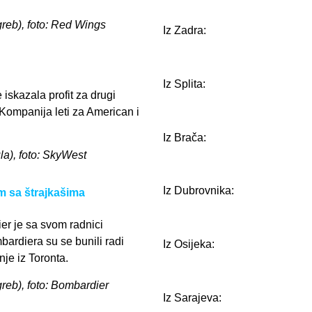
agreb), foto: Red Wings
Iz Zadra:
Iz Splita:
iskazala profit za drugi
 Kompanija leti za American i
Iz Brača:
la), foto: SkyWest
Iz Dubrovnika:
 sa štrajkašima
er je sa svom radnici
ardiera su se bunili radi
Iz Osijeka:
je iz Toronta.
greb), foto: Bombardier
Iz Sarajeva: