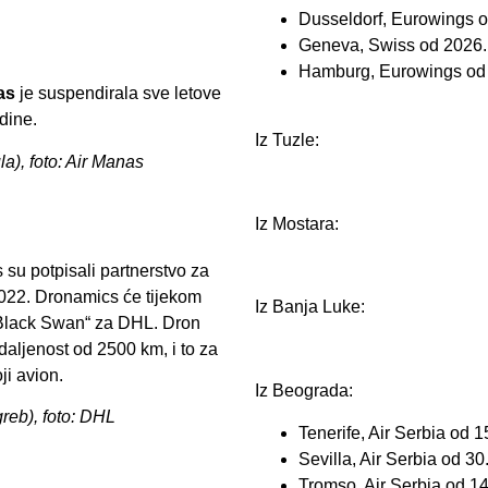
Dusseldorf, Eurowings 
Geneva, Swiss od 2026.
Hamburg, Eurowings od
as
je suspendirala sve letove
dine.
Iz Tuzle:
a), foto: Air Manas
Iz Mostara:
su potpisali partnerstvo za
022. Dronamics će tijekom
Iz Banja Luke:
„Black Swan“ za DHL. Dron
aljenost od 2500 km, i to za
i avion.
Iz Beograda:
greb), foto: DHL
Tenerife, Air Serbia od 1
Sevilla, Air Serbia od 30
Tromso, Air Serbia od 14