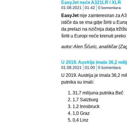
EasyJet neće A321LR i XLR
01.08.2021
01:42
0 komentara
EasyJet
nije zainteresiran za A
ističe da se ima gdje širiti u Eu
da prelazi na rizičnija dalja tržiš
širiti u Europi neće krenuti prek
autor: Alen Šćuric, analitičar (Za
U 2019. Austrija imala 36,2 mil
01.08.2021
01:00
0 komentara
U 2019. Austrija je imala 36,2 mi
putnika su imali:
31,7 milijuna putnika Beč
1,7 Salzburg
1,2 Innsbruck
1,0 Graz
0,4 Linz