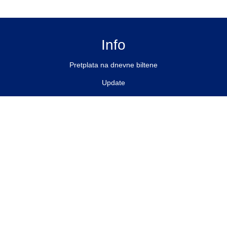
Info
Pretplata na dnevne biltene
Update
O nama
Kontakt
Impressum
Privacy Policy
Pratite nas
Facebook