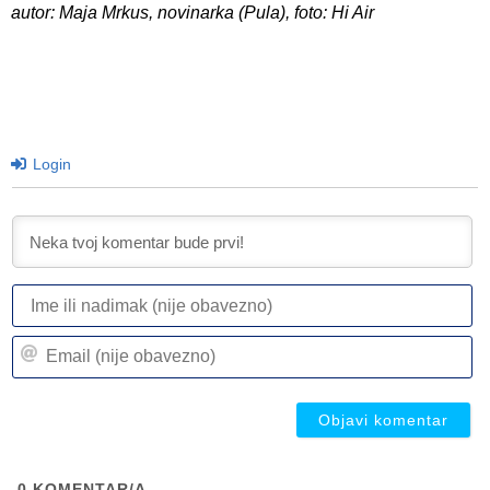
autor: Maja Mrkus, novinarka (Pula), foto: Hi Air
Login
I
ili
n
Em
(n
(n
ob
ob
0
KOMENTAR/A