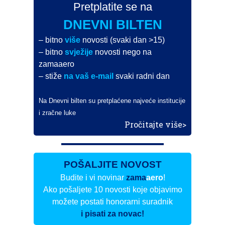
Pretplatite se na
DNEVNI BILTEN
– bitno
više
novosti (svaki dan >15)
– bitno
svježije
novosti nego na
zamaaero
– stiže
na vaš e-mail
svaki radni dan
Na Dnevni bilten su pretplaćene najveće institucije
i zračne luke
Pročitajte više>
POŠALJITE NOVOST
Budite i vi novinar
zama
aero
!
Ako pošaljete 10 novosti koje objavimo
možete postati honorarni suradnik
i pisati za novac!