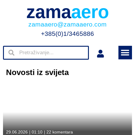
zama
aero
zamaaero@zamaaero.com
+385(0)1/3465886
Novosti iz svijeta
29.06.2026
|
01:10
|
22 komentara