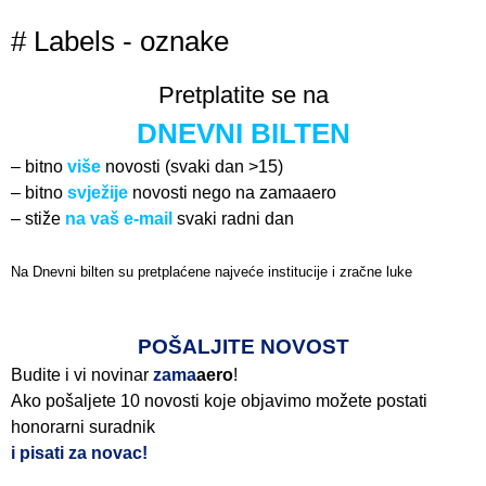
# Labels - oznake
Pretplatite se na
DNEVNI BILTEN
– bitno
više
novosti (svaki dan >15)
– bitno
svježije
novosti nego na zamaaero
– stiže
na vaš e-mail
svaki radni dan
Na Dnevni bilten su pretplaćene najveće institucije i zračne luke
Pročitajte više>
POŠALJITE NOVOST
Budite i vi novinar
zama
aero
!
Ako pošaljete 10 novosti koje objavimo možete postati
honorarni suradnik
i pisati za novac!