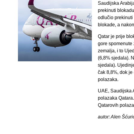
Saudijska Arabija
prekinuti blokad
odlučio prekinut
blokade, a nakon
Qatar je prije bl
gore spomenute ze
zemalja, i to Uje
(6,8% sjedala). N
sjedala). Ujedinje
čak 8,8%, dok je 
polazaka.
UAE, Saudijska A
polazaka Qatara. 
Qatarovih polazak
autor: Alen Šćuri