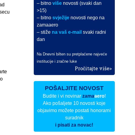
– bitno
više
novosti (svaki dan
oad
>15)
esecu
– bitno
svježije
novosti nego na
zamaaero
– stiže
na vaš e-mail
svaki radni
dan
Na Dnevni bilten su pretplaćene najveće
institucije i zračne luke
Pročitajte više>
arte
no
POŠALJITE NOVOST
Budite i vi novinar
zama
aero
!
Ako pošaljete 10 novosti koje
objavimo možete postati honorarni
suradnik
i pisati za novac!