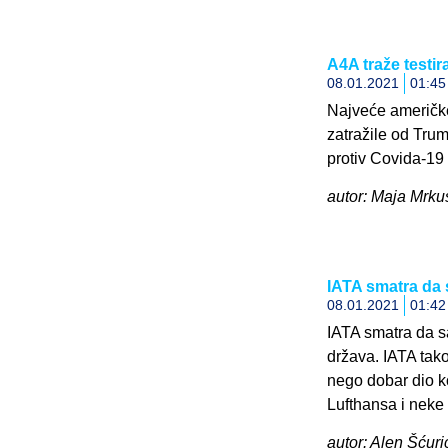
A4A traže testi
08.01.2021
01:45
Najveće američke
zatražile od Tru
protiv Covida-19 i
autor: Maja Mrkus
IATA smatra da 
08.01.2021
01:42
IATA smatra da 
država. IATA tako
nego dobar dio k
Lufthansa i neke 
autor: Alen Šćuri