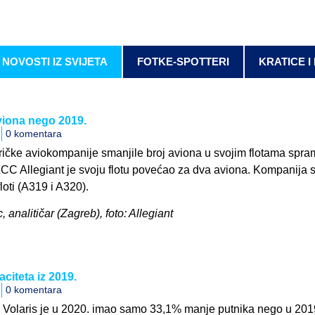
NOVOSTI IZ SVIJETA
FOTKE-SPOTTERI
KRATICE I
aviona nego 2019.
0 komentara
ričke aviokompanije smanjile broj aviona u svojim flotama spra
CC Allegiant je svoju flotu povećao za dva aviona. Kompanija 
loti (A319 i A320).
, analitičar (Zagreb), foto: Allegiant
citeta iz 2019.
0 komentara
 Volaris je u 2020. imao samo 33,1% manje putnika nego u 201