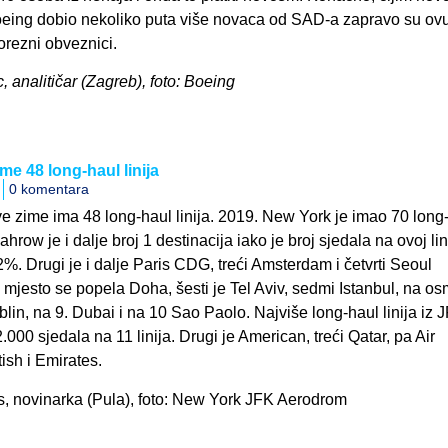
eing dobio nekoliko puta više novaca od SAD-a zapravo su ov
orezni obveznici.
c, analitičar (Zagreb), foto: Boeing
me 48 long-haul linija
0 komentara
 zime ima 48 long-haul linija. 2019. New York je imao 70 long
hrow je i dalje broj 1 destinacija iako je broj sjedala na ovoj lini
%. Drugi je i dalje Paris CDG, treći Amsterdam i četvrti Seoul
 mjesto se popela Doha, šesti je Tel Aviv, sedmi Istanbul, na o
lin, na 9. Dubai i na 10 Sao Paolo. Najviše long-haul linija iz 
.000 sjedala na 11 linija. Drugi je American, treći Qatar, pa Air
ish i Emirates.
s, novinarka (Pula), foto: New York JFK Aerodrom