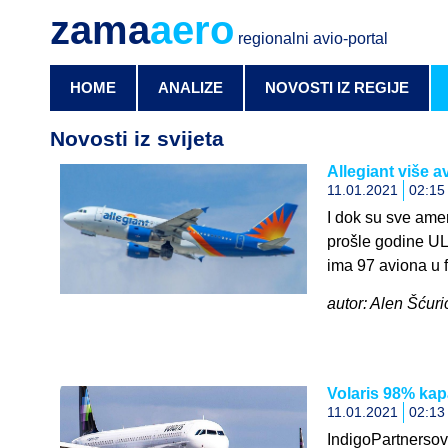
zama
aero
regionalni avio-portal
HOME
ANALIZE
NOVOSTI IZ REGIJE
Novosti iz svijeta
Allegiant više 
11.01.2021
02:15
I dok su sve ame
prošle godine UL
ima 97 aviona u f
autor: Alen Šćuric
Volaris 98% kapa
11.01.2021
02:13
IndigoPartnersov