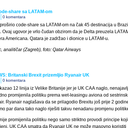
 code-share sa LATAM-om
0 komentara
 proširio code-share sa LATAM-om na čak 45 destinacija u Brazil
i. Ovaj ugovor je vrlo čudan obzirom da je Delta preuzela LATA
ra Americana. Qatara je zadržao i dionice u LATAM-u.
c, analitičar (Zagreb), foto: Qatar Airways
 Britanski Brexit prizemljio Ryanair UK
0 komentara
kazao 12 linija iz Velike Britanije jer je UK CAA naglo, nenajav
dno promijenila politiku prema wet-leasingu aviona od sestrins
. Ryanair naglašava da se prilagodio Brexitu još prije 2 godine
o par dana tako naglo riješiti takvu nenadanu promjenu politik
ije promijenila politiku nego samo striktno provodi principe koj
jeni. UK CAA smatra da Ryanair UK ne može masovno koristiti