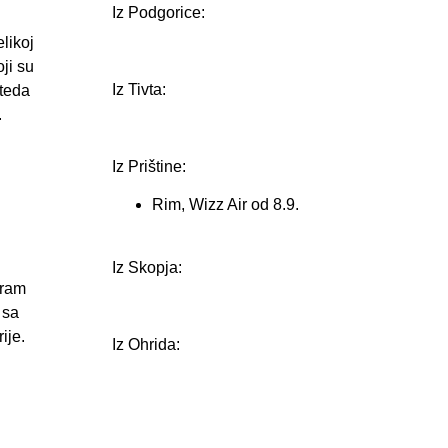
Iz Podgorice:
likoj
oji su
Iz Tivta:
steda
.
Iz Prištine:
Rim, Wizz Air od 8.9.
Iz Skopja:
pram
 sa
ije.
Iz Ohrida:
d