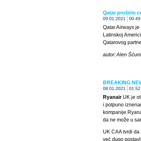
Qatar proširio
09.01.2021
00:49
Qatar Airways je
Latinskoj Americ
Qatarovog partne
autor: Alen Šćuri
BREAKING NEWS:
08.01.2021
01:52
Ryanair
UK je ot
i potpuno iznena
kompanije Ryanair
da ne može u sam
UK CAA tvrdi da n
već dugo postavl