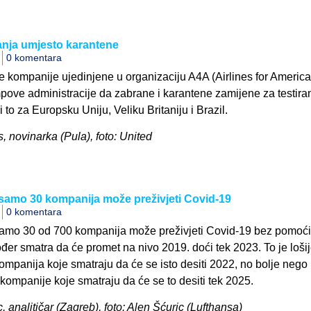
ranja umjesto karantene
0 komentara
 kompanije ujedinjene u organizaciju A4A (Airlines for America
mpove administracije da zabrane i karantene zamijene za testira
 to za Europsku Uniju, Veliku Britaniju i Brazil.
, novinarka (Pula), foto: United
samo 30 kompanija može preživjeti Covid-19
0 komentara
samo 30 od 700 kompanija može preživjeti Covid-19 bez pomoć
đer smatra da će promet na nivo 2019. doći tek 2023. To je loši
ompanija koje smatraju da će se isto desiti 2022, no bolje nego
kompanije koje smatraju da će se to desiti tek 2025.
c, analitičar (Zagreb), foto: Alen Šćuric (Lufthansa)