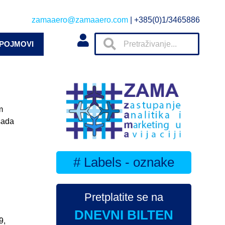
zamaaero@zamaaero.com
| +385(0)1/3465886
 POJMOVI
m
sada
# Labels - oznake
Pretplatite se na
DNEVNI BILTEN
9,