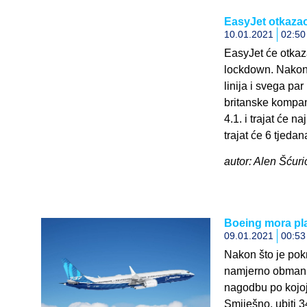
EasyJet otkazao
10.01.2021
02:50
EasyJet će otkazat
lockdown. Nakon 
linija i svega pa
britanske kompan
4.1. i trajat će 
trajat će 6 tjedan
autor: Alen Šćuric
Boeing mora plat
09.01.2021
00:53
Nakon što je pok
namjerno obmanul
nagodbu po kojoj 
Smiješno, ubiti 