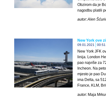
Obzirom da je Bo
nagodbu platili p
autor: Alen Šćuri
New York ove zi
09.01.2021
00:51
New York JFK ove
linija. London Hea
pao najviše za 72
Incheon. Na peto
mjesto je pao Dub
ima Delta, sa 512
France, KLM, Brit
autor: Maja Mrku