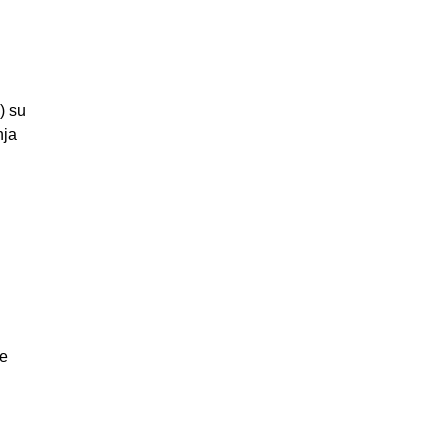
) su
nja
i
je