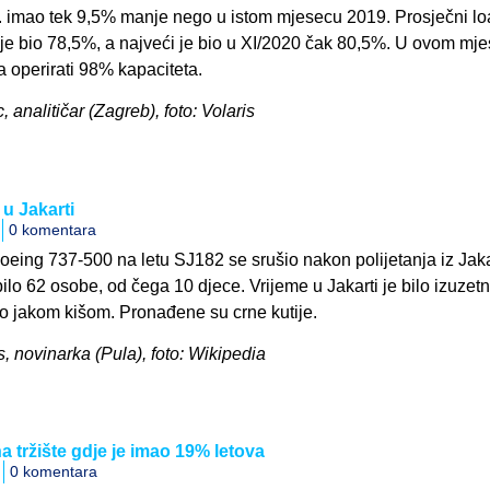
0. imao tek 9,5% manje nego u istom mjesecu 2019. Prosječni l
 je bio 78,5%, a najveći je bio u XI/2020 čak 80,5%. U ovom mj
a operirati 98% kapaciteta.
, analitičar (Zagreb), foto: Volaris
u Jakarti
0 komentara
Boeing 737-500 na letu SJ182 se srušio nakon polijetanja iz Jak
bilo 62 osobe, od čega 10 djece. Vrijeme u Jakarti je bilo izuzet
o jakom kišom. Pronađene su crne kutije.
, novinarka (Pula), foto: Wikipedia
a tržište gdje je imao 19% letova
0 komentara