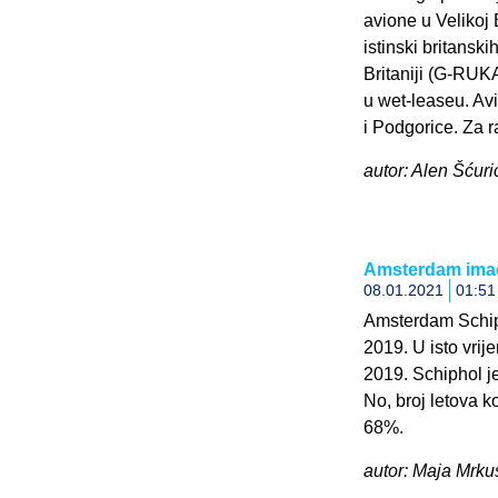
avione u Velikoj B
istinski britansk
Britaniji (G-RUKA
u wet-leaseu. Av
i Podgorice. Za 
autor: Alen Šćuric
Amsterdam imao
08.01.2021
01:51
Amsterdam Schiph
2019. U isto vri
2019. Schiphol je
No, broj letova k
68%.
autor: Maja Mrku