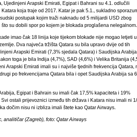
, Ujedinjeni Arapski Emirati, Egipat i Bahrani su 4.1. odlučili
u Katara koja traje od 2017. Katar je pak 5.1., sukladno sporaz
i sudski postupak kojim traži naknadu od 5 milijardi USD zbog
 što su dobili spor po kojem je blokada proglašena nelegalnom
okade imao čak 18 linija koje tijekom blokade nije mogao letjeti u
mlje. Dva najveća tržišta Qatara su bila upravo dvije od tih
dinjeni Arapski Emirati (7,3% sjedala Qatara) i Saudijska Arabija
akon toga je bila Indija (4,7%), SAD (4,6%) i Velika Britanija (4
ni Arapski Emirati imali su i najviše tjednih frekvencija Qatara, 
drugi po frekvencijama Qatara bila i opet Saudijska Arabija sa 
rabija, Egipat i Bahrain su imali čak 17,5% kapaciteta i 19%
Svi ostali prijevoznici između tih država i Katara nisu imali ni 1
a dočim nisu ni izbliza imali štete kao Qatar Airways.
c, analitičar (Zagreb), foto: Qatar Airways