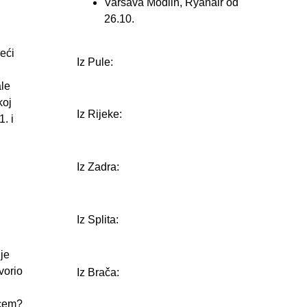
Varšava Modlin, Ryanair od
26.10.
reći
Iz Pule:
ale
koj
Iz Rijeke:
. i
Iz Zadra:
Iz Splita:
 je
vorio
Iz Brača:
vcem?