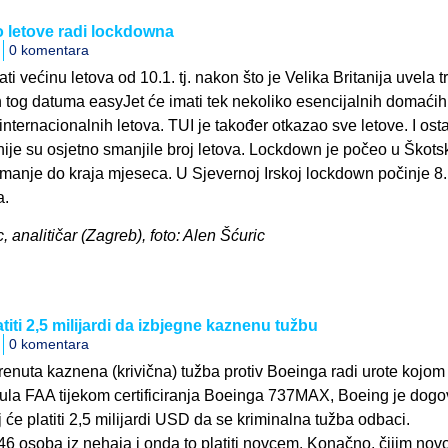
 letove radi lockdowna
0 komentara
i većinu letova od 10.1. tj. nakon što je Velika Britanija uvela t
tog datuma easyJet će imati tek nekoliko esencijalnih domaćih
r internacionalnih letova. TUI je također otkazao sve letove. I ost
ije su osjetno smanjile broj letova. Lockdown je počeo u Škots
najmanje do kraja mjeseca. U Sjevernoj Irskoj lockdown počinje 8.1
a.
, analitičar (Zagreb), foto: Alen Šćuric
iti 2,5 milijardi da izbjegne kaznenu tužbu
0 komentara
renuta kaznena (krivična) tužba protiv Boeinga radi urote kojom
a FAA tijekom certificiranja Boeinga 737MAX, Boeing je dogo
će platiti 2,5 milijardi USD da se kriminalna tužba odbaci.
346 osoba iz nehaja i onda to platiti novcem. Konačno, čijim no