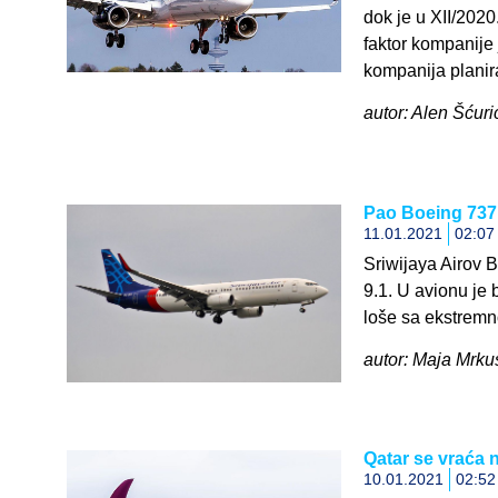
dok je u XII/202
faktor kompanije
kompanija planir
autor: Alen Šćuric
Pao Boeing 737 
11.01.2021
02:07
Sriwijaya Airov 
9.1. U avionu je 
loše sa ekstremn
autor: Maja Mrkus
Qatar se vraća n
10.01.2021
02:52