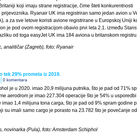
ritaniji koji imaju strane registracije, čime šteti konkurentnosti
ih prijevoznika. Ryanair UK ima registriran samo jedan avion u Ve
), a za sve letove koristi avione registrirane u Europskoj Uniji k
ion je pod ovom registracijom obavio prvi leta 2.1. između Stan
razliku od toga easyJet UK ima 184 aviona u britanskom registru
, analitičar (Zagreb), foto: Ryanair
 tek 29% prometa iz 2019.
0 komentara
ol je u 2020. imao 20,9 milijuna putnika, što je pad od 71% s
jeme aerodrom je imao 227.304 operacije što je 54% u usporedbi
 imao 1,4 milijuna tona carga, što je pad od 9% spram godine pr
oji su imali samo cargo je porasto na 23.782 što je povećanje o
s, novinarka (Pula), foto: Amsterdam Schiphol