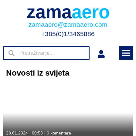
zama
aero
zamaaero@zamaaero.com
+385(0)1/3465886
Novosti iz svijeta
28.01.2024
|
00:53
|
0 komentara