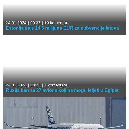
24.01.2024
|
00:37
|
10 komentara
Estonija daje 14,5 milijuna EUR za subvencije letova
24.01.2024
|
00:36
|
2 komentara
Rusija ban za 27 aviona koji ne mogu letjeti u Egipat