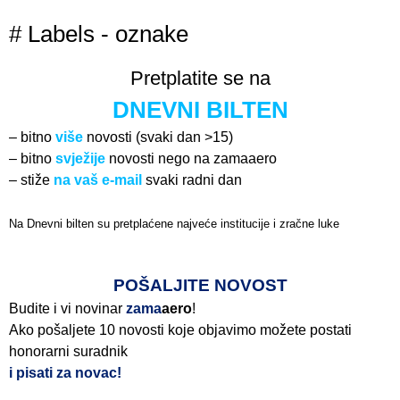
# Labels - oznake
Pretplatite se na
DNEVNI BILTEN
– bitno
više
novosti (svaki dan >15)
– bitno
svježije
novosti nego na zamaaero
– stiže
na vaš e-mail
svaki radni dan
Na Dnevni bilten su pretplaćene najveće institucije i zračne luke
Pročitajte više>
POŠALJITE NOVOST
Budite i vi novinar
zama
aero
!
Ako pošaljete 10 novosti koje objavimo možete postati
honorarni suradnik
i pisati za novac!