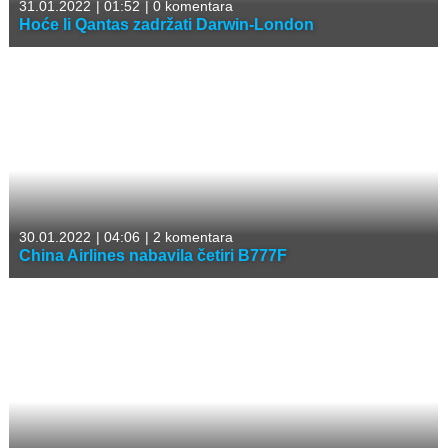
31.01.2022
|
01:52
|
0 komentara
Hoće li Qantas zadržati Darwin-London
30.01.2022
|
04:06
|
2 komentara
China Airlines nabavila četiri B777F