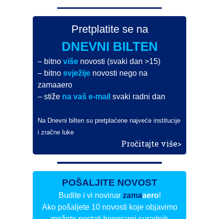
Pretplatite se na
DNEVNI BILTEN
– bitno
više
novosti (svaki dan >15)
– bitno
svježije
novosti nego na
zamaaero
– stiže
na vaš e-mail
svaki radni dan
Na Dnevni bilten su pretplaćene najveće institucije
i zračne luke
Pročitajte više>
POŠALJITE NOVOST
Budite i vi novinar
zama
aero
!
Ako pošaljete 10 novosti koje objavimo
možete postati honorarni suradnik