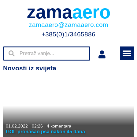
zama
aero
zamaaero@zamaaero.com
+385(0)1/3465886
Novosti iz svijeta
01.02.2022
|
02:26
|
4 komentara
GOL pronašao psa nakon 45 dana