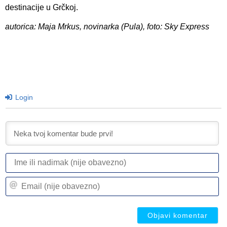
destinacije u Grčkoj.
autorica: Maja Mrkus, novinarka (Pula), foto: Sky Express
Login
I
ili
n
Em
(n
(n
ob
ob