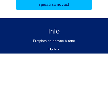
i pisati za novac!
Info
Pretplata na dnevne biltene
Update
O nama
Kontakt
Impressum
Privacy Policy
Pratite nas