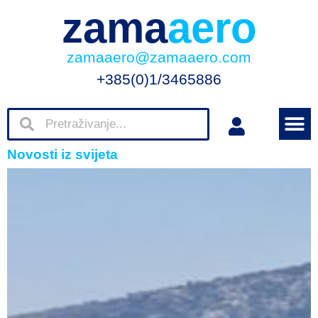
zama
aero
zamaaero@zamaaero.com
+385(0)1/3465886
Novosti iz svijeta