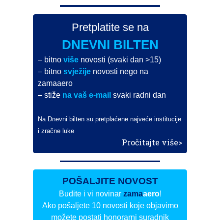
Pretplatite se na
DNEVNI BILTEN
– bitno
više
novosti (svaki dan >15)
– bitno
svježije
novosti nego na
zamaaero
– stiže
na vaš e-mail
svaki radni dan
Na Dnevni bilten su pretplaćene najveće institucije
i zračne luke
Pročitajte više>
POŠALJITE NOVOST
Budite i vi novinar
zama
aero
!
Ako pošaljete 10 novosti koje objavimo
možete postati honorarni suradnik