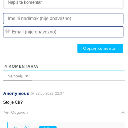
I
ili
n
Em
(n
(n
ob
ob
4
KOMENTAR/A
Najnoviji
Anonymous
22.05.2022. 22:37
Sto je Cir?
Odgovori