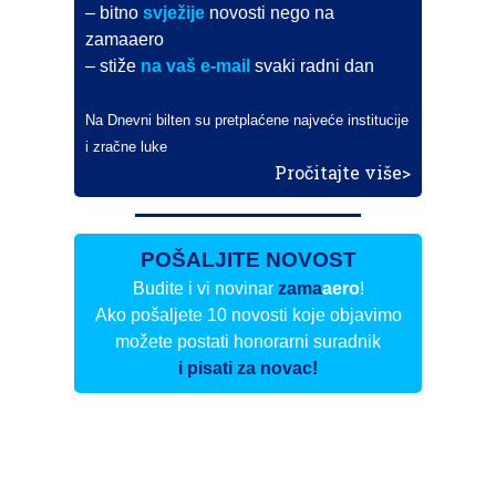
– bitno
svježije
novosti nego na
zamaaero
– stiže
na vaš e-mail
svaki radni dan
Na Dnevni bilten su pretplaćene najveće institucije
i zračne luke
Pročitajte više>
POŠALJITE NOVOST
Budite i vi novinar
zama
aero
!
Ako pošaljete 10 novosti koje objavimo
možete postati honorarni suradnik
i pisati za novac!
Info