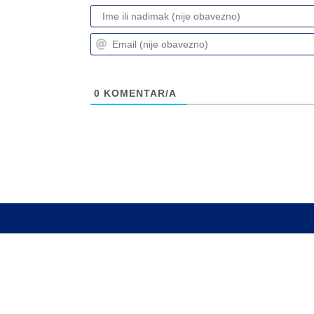
0
KOMENTAR/A
Info
Pretplata na dnevne 
Update