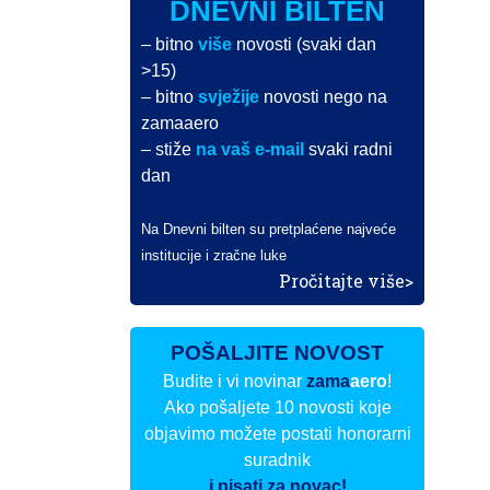
DNEVNI BILTEN
– bitno
više
novosti (svaki dan
>15)
– bitno
svježije
novosti nego na
zamaaero
– stiže
na vaš e-mail
svaki radni
dan
Na Dnevni bilten su pretplaćene najveće
institucije i zračne luke
Pročitajte više>
POŠALJITE NOVOST
Budite i vi novinar
zama
aero
!
Ako pošaljete 10 novosti koje
objavimo možete postati honorarni
suradnik
i pisati za novac!