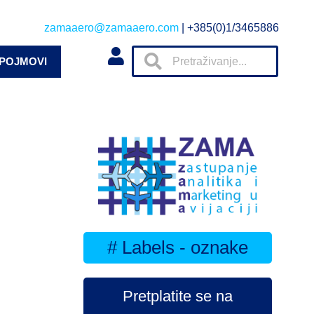
zamaaero@zamaaero.com
| +385(0)1/3465886
 POJMOVI
# Labels - oznake
Pretplatite se na