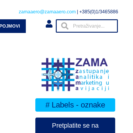
zamaaero@zamaaero.com
| +385(0)1/3465886
 POJMOVI
# Labels - oznake
Pretplatite se na