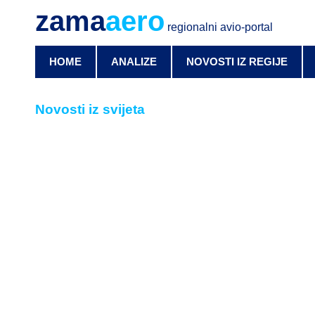
zama
aero
regionalni avio-portal
HOME
ANALIZE
NOVOSTI IZ REGIJE
Novosti iz svijeta