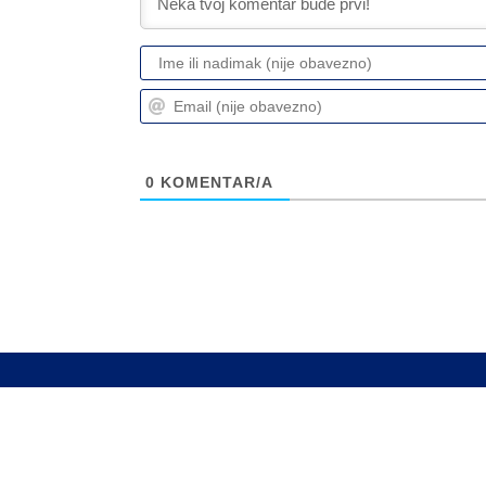
0
KOMENTAR/A
Info
Pretplata na dnevne 