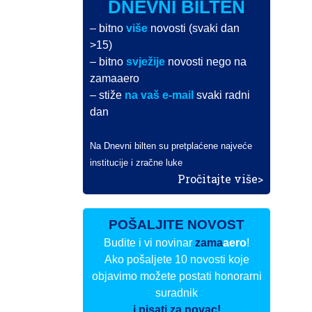
DNEVNI BILTEN
– bitno
više
novosti (svaki dan
>15)
– bitno
svježije
novosti nego na
zamaaero
– stiže
na vaš e-mail
svaki radni
dan
Na Dnevni bilten su pretplaćene najveće
institucije i zračne luke
Pročitajte više>
POŠALJITE NOVOST
Budite i vi novinar
zama
aero
!
Ako pošaljete 10 novosti koje
objavimo možete postati honorarni
suradnik
i pisati za novac!