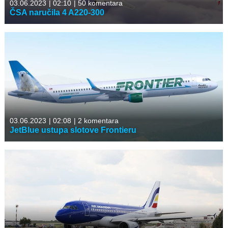
03.06.2023
|
02:10
|
50 komentara
ČSA naručila 4 A220-300
03.06.2023
|
02:08
|
2 komentara
JetBlue ustupa slotove Frontieru