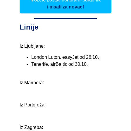
i pisati za novac!
Linije
Iz Ljubljane:
London Luton, easyJet od 26.10.
Tenerife, airBaltic od 30.10.
Iz Maribora:
Iz Portoroža:
Iz Zagreba: