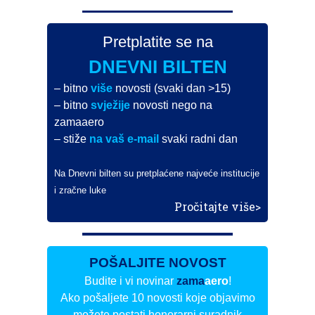
Pretplatite se na
DNEVNI BILTEN
– bitno
više
novosti (svaki dan >15)
– bitno
svježije
novosti nego na
zamaaero
– stiže
na vaš e-mail
svaki radni dan
Na Dnevni bilten su pretplaćene najveće institucije
i zračne luke
Pročitajte više>
POŠALJITE NOVOST
Budite i vi novinar
zama
aero
!
Ako pošaljete 10 novosti koje objavimo
možete postati honorarni suradnik