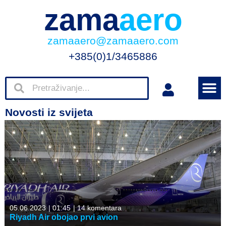
zama
aero
zamaaero@zamaaero.com
+385(0)1/3465886
Novosti iz svijeta
05.06.2023
|
01:45
|
14 komentara
Riyadh Air obojao prvi avion