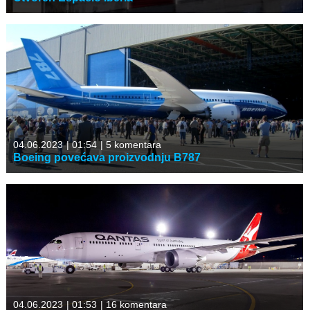
04.06.2023
|
01:54
|
5 komentara
Boeing povećava proizvodnju B787
04.06.2023
|
01:53
|
16 komentara