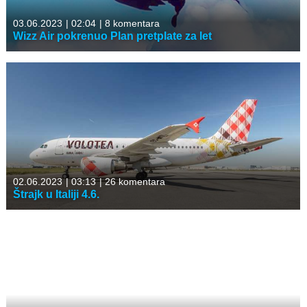
03.06.2023
|
02:04
|
8 komentara
Wizz Air pokrenuo Plan pretplate za let
02.06.2023
|
03:13
|
26 komentara
Štrajk u Italiji 4.6.