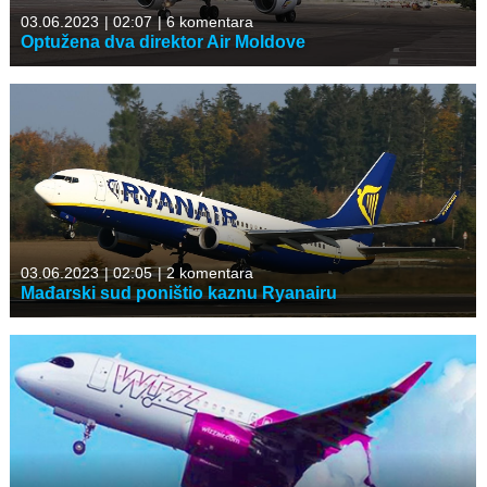
03.06.2023
|
02:07
|
6 komentara
Optužena dva direktor Air Moldove
03.06.2023
|
02:05
|
2 komentara
Mađarski sud poništio kaznu Ryanairu