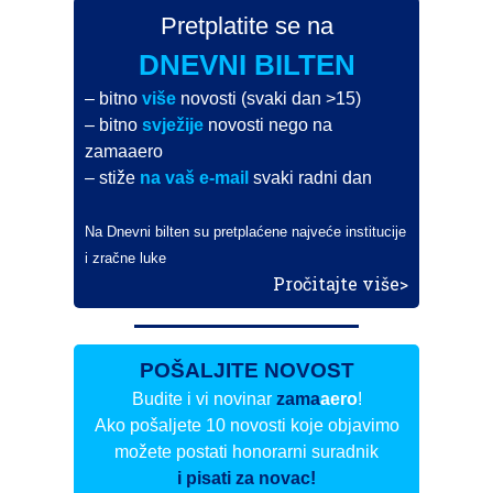
Pretplatite se na
DNEVNI BILTEN
– bitno
više
novosti (svaki dan >15)
– bitno
svježije
novosti nego na
zamaaero
– stiže
na vaš e-mail
svaki radni dan
Na Dnevni bilten su pretplaćene najveće institucije
i zračne luke
Pročitajte više>
POŠALJITE NOVOST
Budite i vi novinar
zama
aero
!
Ako pošaljete 10 novosti koje objavimo
možete postati honorarni suradnik
i pisati za novac!