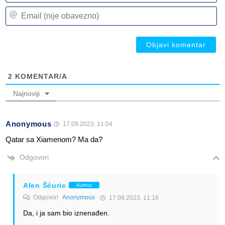
n
Em
(n
(n
ob
ob
2
KOMENTAR/A
Najnoviji
Anonymous
17.09.2023. 11:04
Qatar sa Xiamenom? Ma da?
Odgovori
Alen Šćuric
Author
Odgovori
Anonymous
17.09.2023. 11:16
Da, i ja sam bio iznenađen.