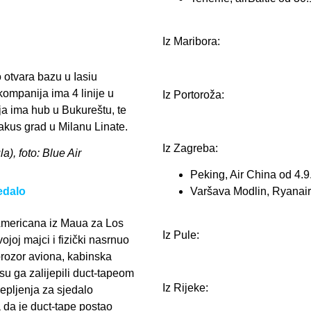
Iz Maribora:
otvara bazu u Iasiu
mpanija ima 4 linije u
Iz Portoroža:
ija ima hub u Bukureštu, te
fakus grad u Milanu Linate.
Iz Zagreba:
a), foto: Blue Air
Peking, Air China od 4.9
edalo
Varšava Modlin, Ryanair
 Americana iz Maua za Los
Iz Pule:
joj majci i fizički nasrnuo
prozor aviona, kabinska
su ga zalijepili duct-tapeom
Iz Rijeke:
ijepljenja za sjedalo
a da je duct-tape postao