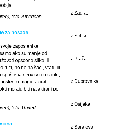
oblja.
Iz Zadra:
greb), foto: American
de za posade
Iz Splita:
 svoje zaposlenike.
e samo ako su manje od
Iz Brača:
žavati opscene slike ili
po ruci, no ne na šaci, vratu ili
ti spuštena neovisno o spolu,
Iz Dubrovnika:
aposlenici mogu lakirati
ti moraju biti nalakirani po
Iz Osijeka:
greb), foto: United
aviona
Iz Sarajeva: