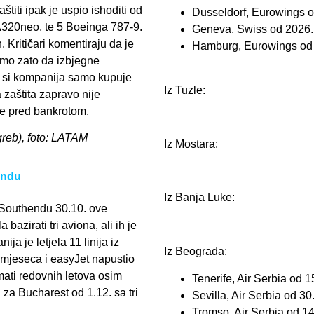
štiti ipak je uspio ishoditi od
Dusseldorf, Eurowings 
A320neo, te 5 Boeinga 787-9.
Geneva, Swiss od 2026.
 Kritičari komentiraju da je
Hamburg, Eurowings od
amo zato da izbjegne
e si kompanija samo kupuje
Iz Tuzle:
 zaštita zapravo nije
ije pred bankrotom.
agreb), foto: LATAM
Iz Mostara:
endu
Iz Banja Luke:
Southendu 30.10. ove
bazirati tri aviona, ali ih je
a je letjela 11 linija iz
Iz Beograda:
 mjeseca i easyJet napustio
ati redovnih letova osim
Tenerife, Air Serbia od 1
u za Bucharest od 1.12. sa tri
Sevilla, Air Serbia od 30
Tromso, Air Serbia od 14