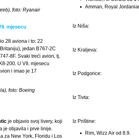
Amman, Royal Jordanian
greb), foto: Ryanair
Iz Niša:
II. mjesecu
io 28 aviona i to: 22
ritaniju), jedan B767-2C
Iz Kraljeva:
747-8F. Svaki treći avion, tj.
X8-200. U VII. mjesecu
vion i imao je 17
Iz Podgorice:
a), foto: Boeing
Iz Tivta:
Iz Prištine:
tic
je objavio svoj livery, koji
je objavila i prve linije.
Rim, Wizz Air od 8.9.
sa za New York, Floridu i Los