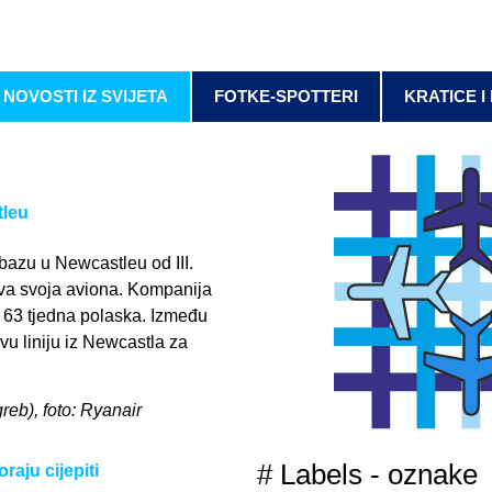
NOVOSTI IZ SVIJETA
FOTKE-SPOTTERI
KRATICE I
tleu
 bazu u Newcastleu od III.
dva svoja aviona. Kompanija
a 63 tjedna polaska. Između
vu liniju iz Newcastla za
greb), foto: Ryanair
# Labels - oznake
raju cijepiti