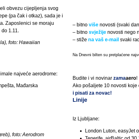
eli obvezu cijepljenja svog
pe (pa čak i otkaz), sada je i
a. Zaposlenici se moraju
– bitno
više
novosti (svaki da
 do 1.11.
– bitno
svježije
novosti nego 
– stiže
na vaš e-mail
svaki ra
la), foto: Hawaiian
Na Dnevni bilten su pretplaćene najve
 imale najveće aerodrome:
Budite i vi novinar
zama
aero
!
impešta, Mađarska
Ako pošaljete 10 novosti koje
i pisati za novac!
Linije
Iz Ljubljane:
London Luton, easyJet o
greb), foto: Aerodrom
Tenerife, airBaltic od 30.