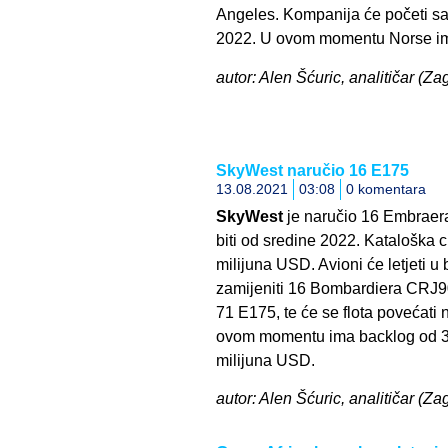
Angeles. Kompanija će početi sa
2022. U ovom momentu Norse im
autor: Alen Šćuric, analitičar (Zag
SkyWest naručio 16 E175
13.08.2021
03:08
0 komentara
SkyWest
je naručio 16 Embraer
biti od sredine 2022. Kataloška 
milijuna USD. Avioni će letjeti u
zamijeniti 16 Bombardiera CRJ9
71 E175, te će se flota povećat
ovom momentu ima backlog od 30
milijuna USD.
autor: Alen Šćuric, analitičar (Za