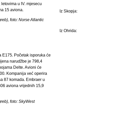
 letovima u IV. mjesecu
a 15 aviona.
Iz Skopja:
reb), foto: Norse Atlantic
Iz Ohrida:
a E175. Početak isporuka će
cijena narudžbe je 798,4
 bojama Delte. Avioni će
00. Kompanija već operira
i na 87 komada. Embraer u
6 aviona vrijednih 15,9
greb), foto: SkyWest