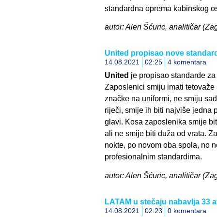
standardna oprema kabinskog os
autor: Alen Šćuric, analitičar (Za
United propisao nove standar
14.08.2021
02:25
4 komentara
United
je propisao standarde za
Zaposlenici smiju imati tetovaž
značke na uniformi, ne smiju sadr
riječi, smije ih biti najviše jedna 
glavi. Kosa zaposlenika smije bi
ali ne smije biti duža od vrata. Z
nokte, po novom oba spola, no nok
profesionalnim standardima.
autor: Alen Šćuric, analitičar (Za
LATAM u stečaju nabavlja 33 
14.08.2021
02:23
0 komentara