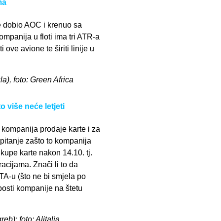
ma
 dobio AOC i krenuo sa
mpanija u floti ima tri ATR-a
 ove avione te širiti linije u
a), foto: Green Africa
o više neće letjeti
 kompanija prodaje karte i za
pitanje zašto to kompanija
i kupe karte nakon 14.10. tj.
racijama. Znači li to da
 ITA-u (što ne bi smjela po
posti kompanije na štetu
eb); foto: Alitalia