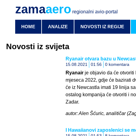
zama
aero
regionalni avio-portal
HOME
ANALIZE
NOVOSTI IZ REGIJE
Novosti iz svijeta
Ryanair otvara bazu u Newcas
15.08.2021
01:56
0 komentara
Ryanair
je objavio da će otvoriti
mjeseca 2022, gdje će bazirati 
će iz Newcastla imati 19 linija s
ostalog kompanija će otvoriti i no
Zadar.
autor: Alen Šćuric, analitičar (Za
I Hawaiianovi zaposlenici se mo
15.08.2021
01:53
8 komentara