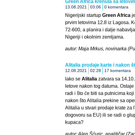
Green Africa krenula sa letovi
13.08.2021
03:06
0 komentara
Nigerijski startup
Green Africa
je
prvim letovima 12.8 iz Lagosa. Ko
72-600, a planira i dalje nabavljati
Nigeriji i okolnim zemljama.
autor: Maja Mrkus, novinarka (Pul
Alitalia prodaje karte i nakon št
12.08.2021
02:28
17 komentara
Iako se
Alitalia
zatvara sa 14.10.
letove nakon tog datuma. Ostaje 
radi i što će biti sa putnicima koj
nakon što Alitalia prekine sa ope
Alitalia u stvari prodaje krate za
dogovoru sa EU) ili se radi o glu
kupaca?
autor: Alen Šćuric, analitičar (Zagr