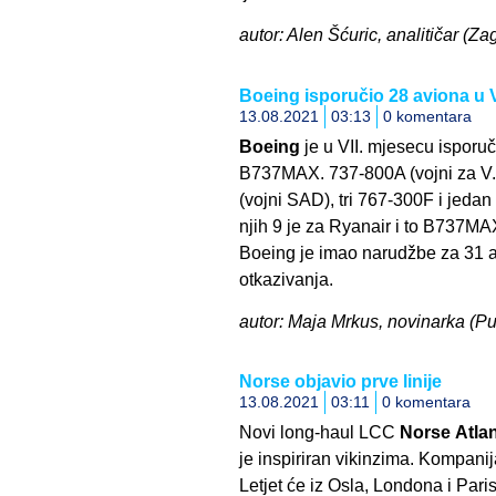
autor: Alen Šćuric, analitičar (Za
Boeing isporučio 28 aviona u V
13.08.2021
03:13
0 komentara
Boeing
je u VII. mjesecu isporuč
B737MAX. 737-800A (vojni za V.B
(vojni SAD), tri 767-300F i jedan 
njih 9 je za Ryanair i to B737MA
Boeing je imao narudžbe za 31 a
otkazivanja.
autor: Maja Mrkus, novinarka (Pul
Norse objavio prve linije
13.08.2021
03:11
0 komentara
Novi long-haul LCC
Norse
Atlan
je inspiriran vikinzima. Kompanija 
Letjet će iz Osla, Londona i Pari