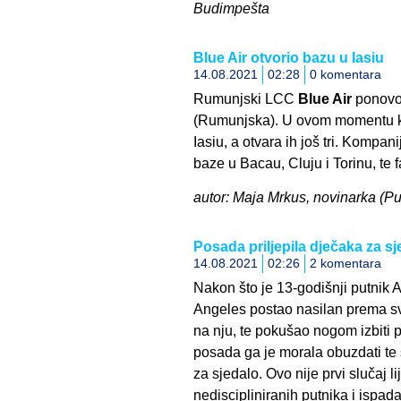
Budimpešta
Blue Air otvorio bazu u Iasiu
14.08.2021
02:28
0 komentara
Rumunjski LCC
Blue Air
ponovo 
(Rumunjska). U ovom momentu ko
Iasiu, a otvara ih još tri. Kompan
baze u Bacau, Cluju i Torinu, te 
autor: Maja Mrkus, novinarka (Pul
Posada priljepila dječaka za sj
14.08.2021
02:26
2 komentara
Nakon što je 13-godišnji putnik
Angeles postao nasilan prema svo
na nju, te pokušao nogom izbiti 
posada ga je morala obuzdati te 
za sjedalo. Ovo nije prvi slučaj l
nediscipliniranih putnika i ispad