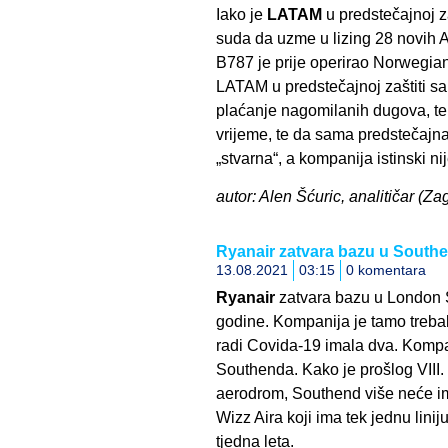
Iako je
LATAM
u predstečajnoj za
suda da uzme u lizing 28 novih 
B787 je prije operirao Norwegian.
LATAM u predstečajnoj zaštiti s
plaćanje nagomilanih dugova, t
vrijeme, te da sama predstečajna
„stvarna“, a kompanija istinski n
autor: Alen Šćuric, analitičar (Z
Ryanair zatvara bazu u South
13.08.2021
03:15
0 komentara
Ryanair
zatvara bazu u London 
godine. Kompanija je tamo trebala 
radi Covida-19 imala dva. Kompanij
Southenda. Kako je prošlog VIII.
aerodrom, Southend više neće im
Wizz Aira koji ima tek jednu linij
tjedna leta.