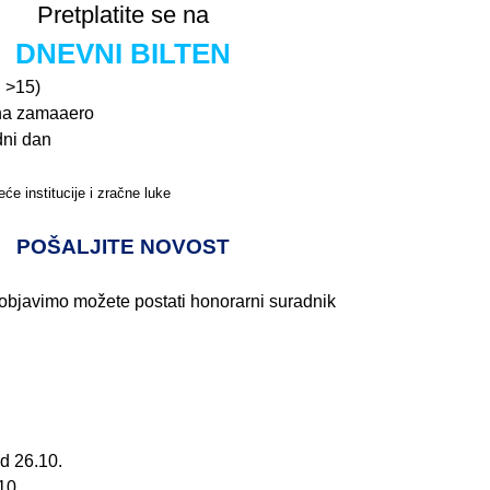
Pretplatite se na
DNEVNI BILTEN
n >15)
na zamaaero
dni dan
će institucije i zračne luke
Pročitajte više>
POŠALJITE NOVOST
 objavimo možete postati honorarni suradnik
d 26.10.
10.