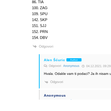
86. TIA
100. ZAG
109. SPU
142. SKP
151. SJJ
152. PRN
154. DBV
Odgovori
Alen Šćuric
Author
Odgovori
Anonymous
04.12.2021. 09:29
Hvala. Odakle vam ti podaci? Ja ih nisam u
Odgovori
Anonymous
Odgovori
Alen Šćuric
04.12.2021. 09:53
Na dnu te stranice Air Connectivity na ACI