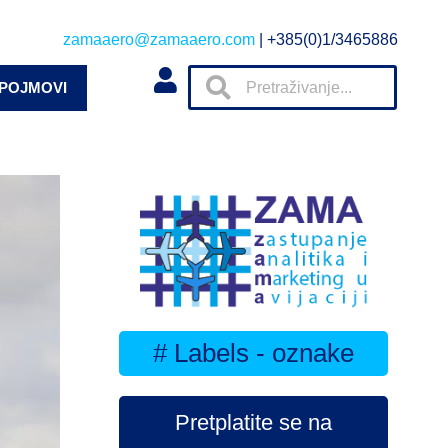
zamaaero@zamaaero.com
| +385(0)1/3465886
 POJMOVI
# Labels - oznake
Pretplatite se na