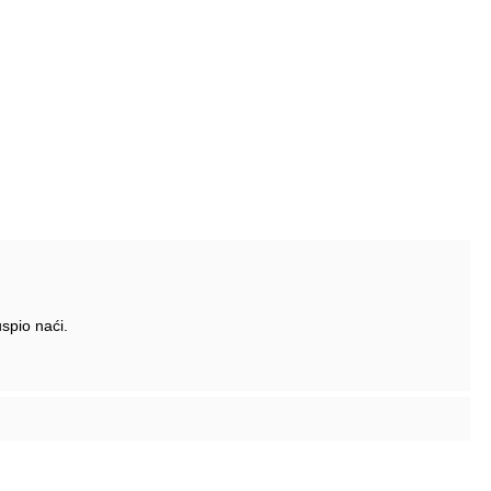
spio naći.
 sajtu mogu da se skinu Anexi (tabela sa podacima za sve