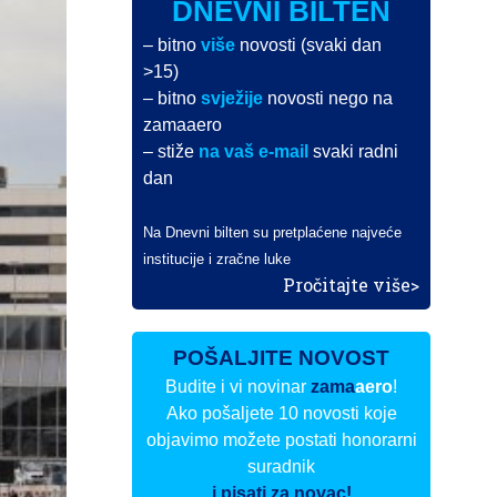
DNEVNI BILTEN
– bitno
više
novosti (svaki dan
>15)
– bitno
svježije
novosti nego na
zamaaero
– stiže
na vaš e-mail
svaki radni
dan
Na Dnevni bilten su pretplaćene najveće
institucije i zračne luke
Pročitajte više>
POŠALJITE NOVOST
Budite i vi novinar
zama
aero
!
Ako pošaljete 10 novosti koje
objavimo možete postati honorarni
suradnik
i pisati za novac!