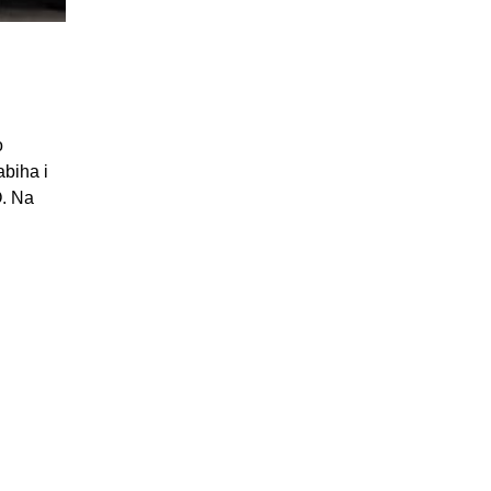
o
abiha i
O. Na