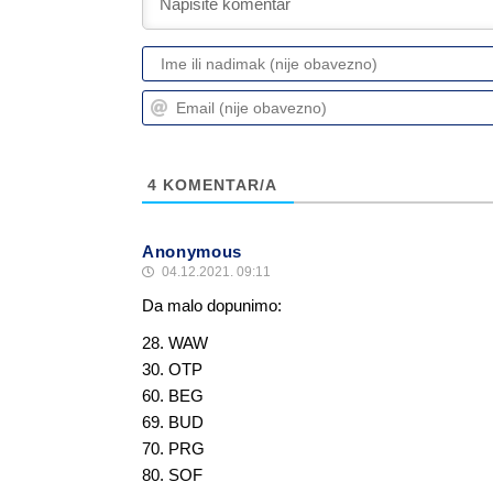
4
KOMENTAR/A
Anonymous
04.12.2021. 09:11
Da malo dopunimo:
28. WAW
30. OTP
60. BEG
69. BUD
70. PRG
80. SOF