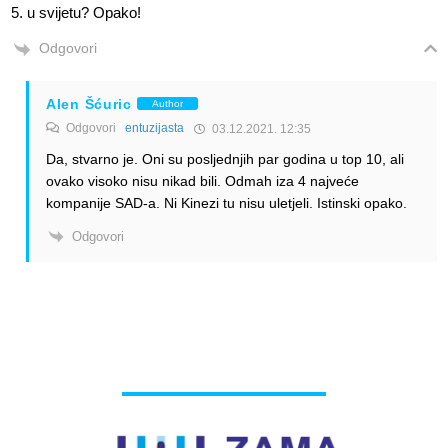
5. u svijetu? Opako!
Odgovori
Alen Šćuric
Author
Odgovori
entuzijasta
03.12.2021. 12:35
Da, stvarno je. Oni su posljednjih par godina u top 10, ali
ovako visoko nisu nikad bili. Odmah iza 4 najveće
kompanije SAD-a. Ni Kinezi tu nisu uletjeli. Istinski opako.
Odgovori