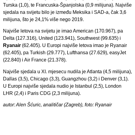
Turska (1,0), te Francuska-Španjolska (0,9 milijuna). Najviše
sjedala na svijetu bilo je između Meksika i SAD-a, čak 3,6
milijuna, što je 24,1% više nego 2019.
Najviše letova na svijetu je imao American (170.967), pa
Delta (127.316), United (123.941), Southwest (99.635) i
Ryanair
(62.405). U Europi najviše letova imao je Ryanair
(62.405), pa Turkish (29.777), Lufthansa (27.629), easyJet
(22.840) i Air France (21.378).
Najviše sjedala u XI. mjesecu nudila je Atlanta (4,5 milijuna),
Dallas (3,5), Chicago (3,3), Guangzhou (3,2) i Denver (3,1).
U Europi najviše sjedala nudio je Istanbul (2,5), London
LHR (2,4) i Paris CDG (2,3 milijuna).
autor: Alen Šćuric, analitičar (Zagreb), foto: Ryanair