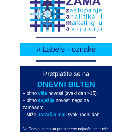
# Labels - oznake
Pretplatite se na
DNEVNI BILTEN
– bitno
više
novosti (svaki dan >15)
– bitno
svježije
novosti nego na
zamaaero
– stiže
na vaš e-mail
svaki radni dan
Na Dnevni bilten su pretplaćene najveće institucije