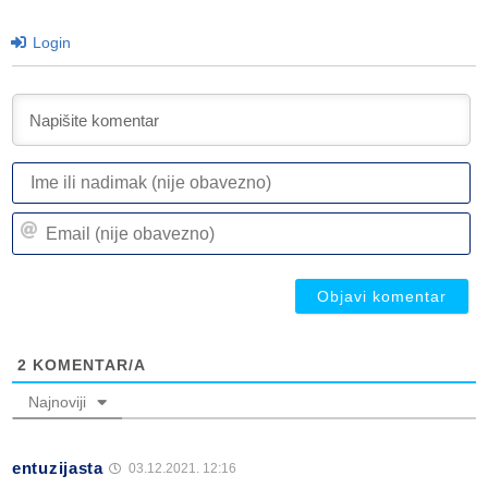
Login
I
ili
n
Em
(n
(n
ob
ob
2
KOMENTAR/A
Najnoviji
entuzijasta
03.12.2021. 12:16