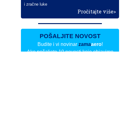
i zračne luke
Pročitajte više>
POŠALJITE NOVOST
Budite i vi novinar
zama
aero
!
Ako pošaljete 10 novosti koje objavimo
možete postati honorarni suradnik
i pisati za novac!
Info
Pretplata na dnevne biltene
Update
O nama