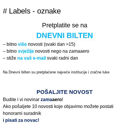
# Labels - oznake
Pretplatite se na
DNEVNI BILTEN
– bitno
više
novosti (svaki dan >15)
– bitno
svježije
novosti nego na zamaaero
– stiže
na vaš e-mail
svaki radni dan
Na Dnevni bilten su pretplaćene najveće institucije i zračne luke
Pročitajte više>
POŠALJITE NOVOST
Budite i vi novinar
zama
aero
!
Ako pošaljete 10 novosti koje objavimo možete postati
honorarni suradnik
i pisati za novac!