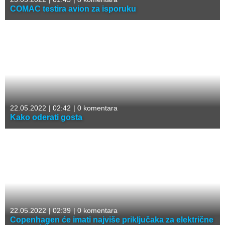
COMAC testira avion za isporuku
22.05.2022
|
02:42
|
0 komentara
Kako oderati gosta
22.05.2022
|
02:39
|
0 komentara
Copenhagen će imati najviše priključaka za električne