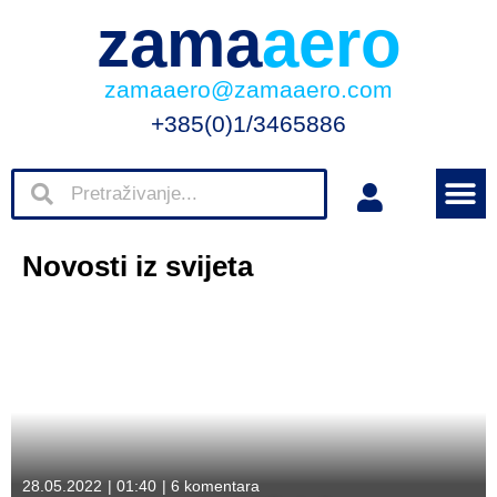
zama
aero
zamaaero@zamaaero.com
+385(0)1/3465886
Novosti iz svijeta
28.05.2022
|
01:40
|
6 komentara