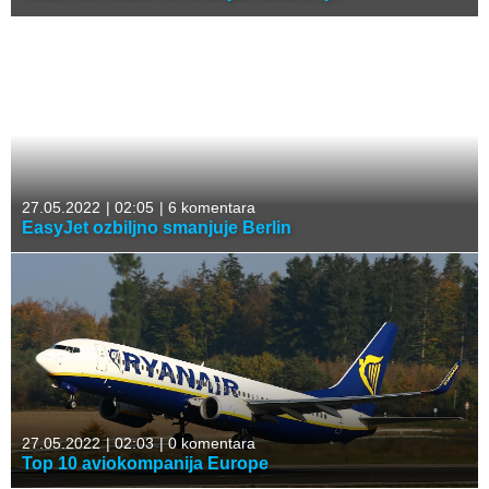
27.05.2022
|
02:05
|
6 komentara
EasyJet ozbiljno smanjuje Berlin
27.05.2022
|
02:03
|
0 komentara
Top 10 aviokompanija Europe