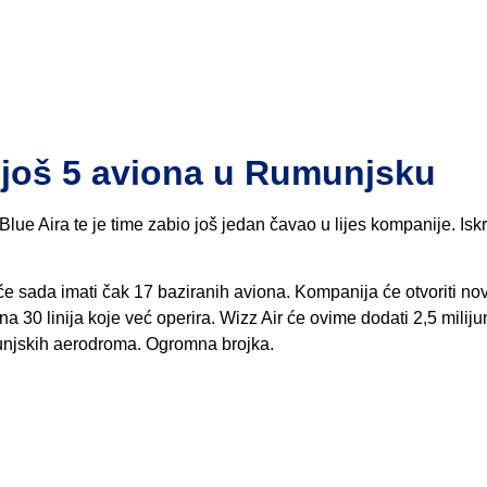
a još 5 aviona u Rumunjsku
lue Aira te je time zabio još jedan čavao u lijes kompanije. Isk
e sada imati čak 17 baziranih aviona. Kompanija će otvoriti nove
na 30 linija koje već operira. Wizz Air će ovime dodati 2,5 milij
munjskih aerodroma. Ogromna brojka.