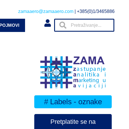
zamaaero@zamaaero.com
| +385(0)1/3465886
 POJMOVI
# Labels - oznake
Pretplatite se na