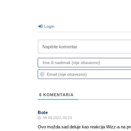
Login
6
KOMENTAR/A
Bole
08.09.2022. 05:23
Ovo možda sad deluje kao reakcija Wizz-a na prek