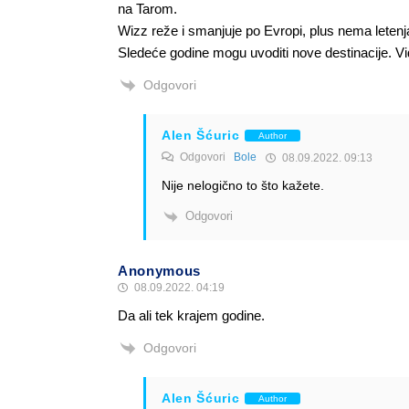
na Tarom.
Wizz reže i smanjuje po Evropi, plus nema letenja
Sledeće godine mogu uvoditi nove destinacije. 
Odgovori
Alen Šćuric
Author
Odgovori
Bole
08.09.2022. 09:13
Nije nelogično to što kažete.
Odgovori
Anonymous
08.09.2022. 04:19
Da ali tek krajem godine.
Odgovori
Alen Šćuric
Author