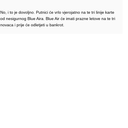
o, i to je dovoljno. Putnici će vrlo vjerojatno na te tri linije karte
od nesigurnog Blue Aira. Blue Air će imati prazne letove na te tri
 novaca i prije će odletjeti u bankrot.
tice razlike izmedju Blue Air i Wizz Air je ta sto Wizz Air ima