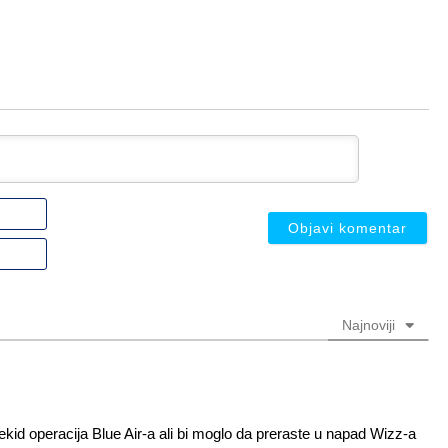
Ime
ili
nadimak
Email
(nije
(nije
obavezno)
obavezno)
Najnoviji
id operacija Blue Air-a ali bi moglo da preraste u napad Wizz-a