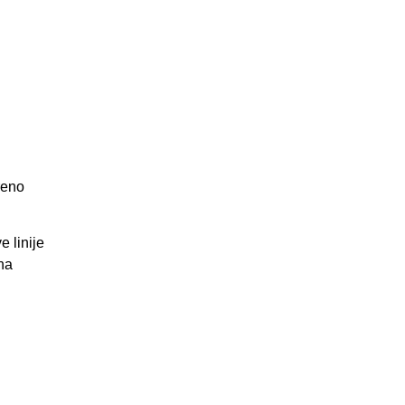
reno
 linije
una