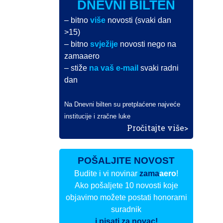
DNEVNI BILTEN
– bitno
više
novosti (svaki dan
>15)
– bitno
svježije
novosti nego na
zamaaero
– stiže
na vaš e-mail
svaki radni
dan
Na Dnevni bilten su pretplaćene najveće
institucije i zračne luke
Pročitajte više>
POŠALJITE NOVOST
Budite i vi novinar
zama
aero
!
Ako pošaljete 10 novosti koje
objavimo možete postati honorarni
suradnik
i pisati za novac!