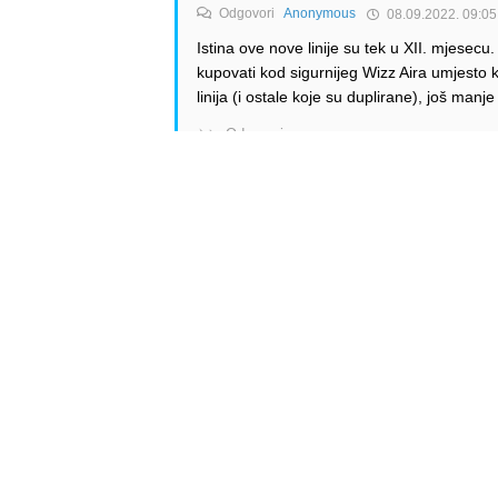
Odgovori
Anonymous
08.09.2022. 09:05
Istina ove nove linije su tek u XII. mjesecu. N
kupovati kod sigurnijeg Wizz Aira umjesto k
linija (i ostale koje su duplirane), još manje
Odgovori
Anonymous
Odgovori
Alen Šćuric
08.09.2022. 09:40
Wizz Air je tako siguran 😂😂😂 sto se toga 
mnogo para i nece propasti.
Odgovori
Alen Šćuric
Author
Odgovori
Anonymous
08.09.2022. 11:02
Upravo tako. Potpisujem.
Odgovori