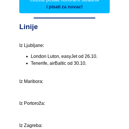
i pisati za novac!
Linije
Iz Ljubljane:
London Luton, easyJet od 26.10.
Tenerife, airBaltic od 30.10.
Iz Maribora:
Iz Portoroža:
Iz Zagreba: