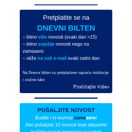
Pretplatite se na
DNEVNI BILTEN
– bitno
više
novosti (svaki dan >15)
– bitno
svježije
novosti nego na
zamaaero
– stiže
na vaš e-mail
svaki radni dan
Na Dnevni bilten su pretplaćene najveće institucije
i zračne luke
Pročitajte više>
POŠALJITE NOVOST
Budite i vi novinar
zama
aero
!
Ako pošaljete 10 novosti koje objavimo
možete postati honorarni suradnik