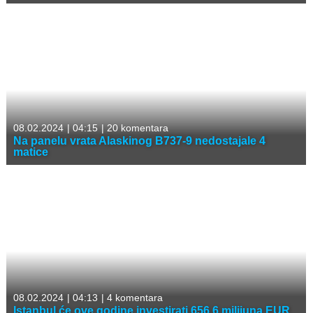
08.02.2024
|
04:15
|
20 komentara
Na panelu vrata Alaskinog B737-9 nedostajale 4
matice
08.02.2024
|
04:13
|
4 komentara
Istanbul će ove godine investirati 656,6 milijuna EUR