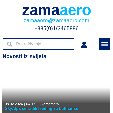
zama
aero
zamaaero@zamaaero.com
+385(0)1/3465886
Novosti iz svijeta
08.02.2024
|
04:17
|
5 komentara
SkyAlps će raditi feeding za Lufthansu