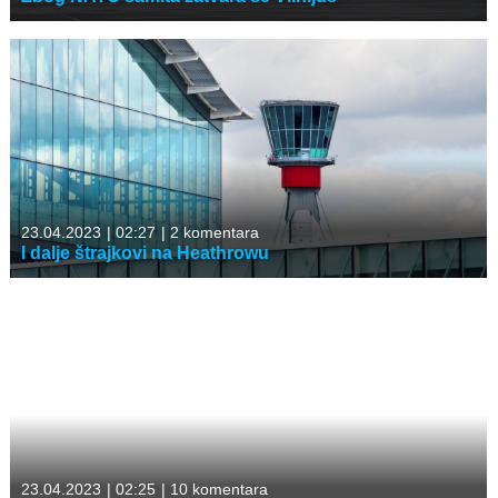
23.04.2023
|
02:27
|
2 komentara
I dalje štrajkovi na Heathrowu
23.04.2023
|
02:25
|
10 komentara