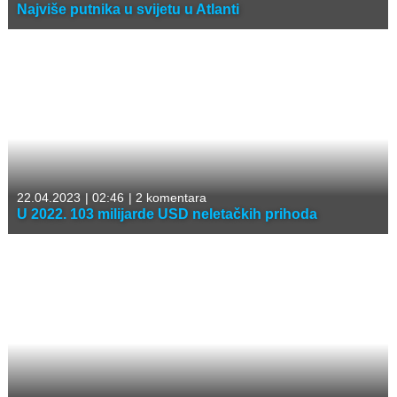
Najviše putnika u svijetu u Atlanti
22.04.2023
|
02:46
|
2 komentara
U 2022. 103 milijarde USD neletačkih prihoda