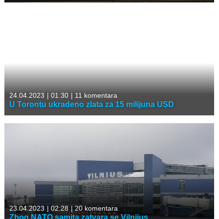
24.04.2023
|
01:30
|
11 komentara
U Torontu ukradeno zlata za 15 milijuna USD
23.04.2023
|
02:28
|
20 komentara
Zbog NATO samita zatvara se Vilnijus