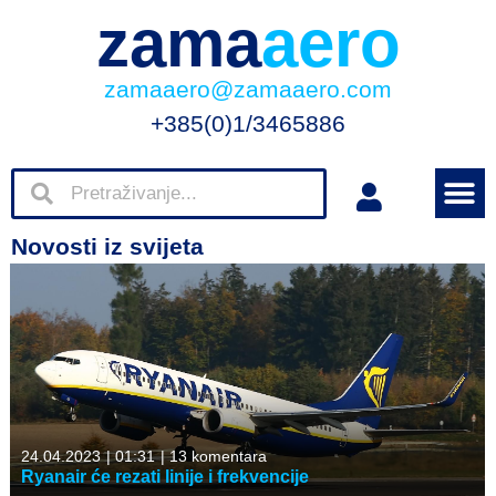
zama
aero
zamaaero@zamaaero.com
+385(0)1/3465886
Novosti iz svijeta
24.04.2023
|
01:31
|
13 komentara
Ryanair će rezati linije i frekvencije