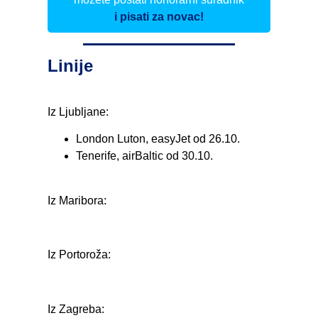
i pisati za novac!
Linije
Iz Ljubljane:
London Luton, easyJet od 26.10.
Tenerife, airBaltic od 30.10.
Iz Maribora:
Iz Portoroža:
Iz Zagreba: