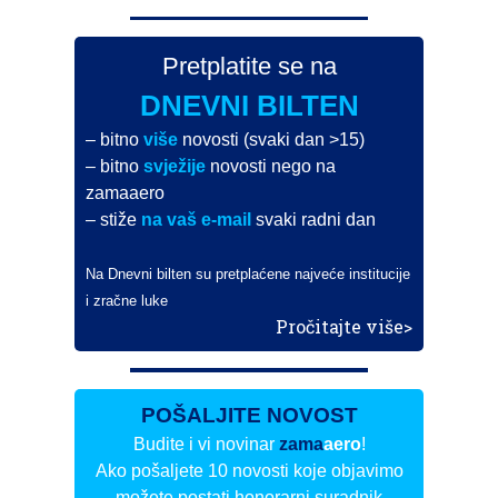
Pretplatite se na
DNEVNI BILTEN
– bitno
više
novosti (svaki dan >15)
– bitno
svježije
novosti nego na
zamaaero
– stiže
na vaš e-mail
svaki radni dan
Na Dnevni bilten su pretplaćene najveće institucije
i zračne luke
Pročitajte više>
POŠALJITE NOVOST
Budite i vi novinar
zama
aero
!
Ako pošaljete 10 novosti koje objavimo
možete postati honorarni suradnik