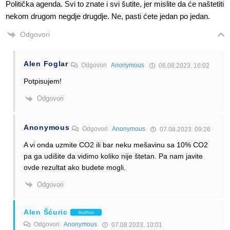
Politička agenda. Svi to znate i svi šutite, jer mislite da će naštetiti
nekom drugom negdje drugdje. Ne, pasti ćete jedan po jedan.
Odgovori
Alen Foglar
Odgovori
Anonymous
06.08.2023. 16:02
Potpisujem!
Odgovori
Anonymous
Odgovori
Anonymous
07.08.2023. 09:26
A vi onda uzmite CO2 ili bar neku mešavinu sa 10% CO2
pa ga udišite da vidimo koliko nije štetan. Pa nam javite
ovde rezultat ako budete mogli.
Odgovori
Alen Šćuric
Author
Odgovori
Anonymous
07.08.2023. 10:01