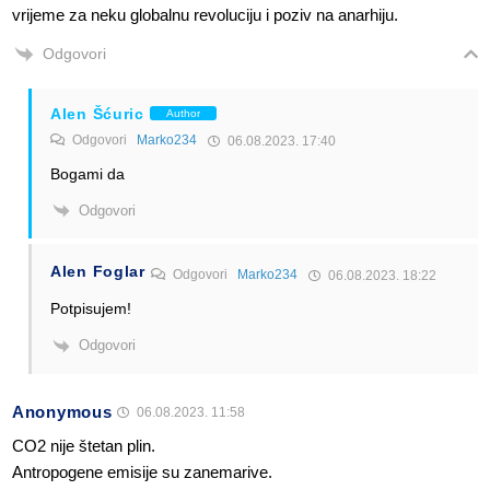
vrijeme za neku globalnu revoluciju i poziv na anarhiju.
Odgovori
Alen Šćuric
Author
Odgovori
Marko234
06.08.2023. 17:40
Bogami da
Odgovori
Alen Foglar
Odgovori
Marko234
06.08.2023. 18:22
Potpisujem!
Odgovori
Anonymous
06.08.2023. 11:58
CO2 nije štetan plin.
Antropogene emisije su zanemarive.