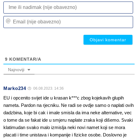
I
ili
n
Em
(n
(n
ob
ob
9
KOMENTAR/A
Najnoviji
Marko234
06.08.2023. 14:36
EU i opcenito svijet ide u krasan k***c zbog kojekavih glupih
nameta. Pardon na rjecniku. Ne radi se ovdje samo o naplati ovih
dadzbina, koje bi cak i imale smisla da ima neke alternative, vec
o tome da se fakat ide u smjeru naplate zraka koji dišemo. Svaki
klatimudan svako malo izmislja neki novi namet koji se mora
placati i time unistava i kompanije i fizicke osobe. Doslovno je