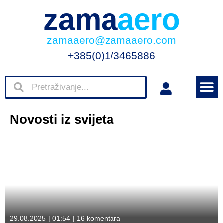
zama
aero
zamaaero@zamaaero.com
+385(0)1/3465886
Novosti iz svijeta
29.08.2025
|
01:54
|
16 komentara