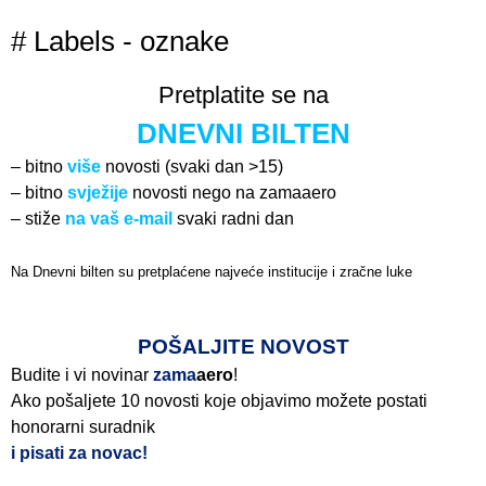
# Labels - oznake
Pretplatite se na
DNEVNI BILTEN
– bitno
više
novosti (svaki dan >15)
– bitno
svježije
novosti nego na zamaaero
– stiže
na vaš e-mail
svaki radni dan
Na Dnevni bilten su pretplaćene najveće institucije i zračne luke
Pročitajte više>
POŠALJITE NOVOST
Budite i vi novinar
zama
aero
!
Ako pošaljete 10 novosti koje objavimo možete postati
honorarni suradnik
i pisati za novac!