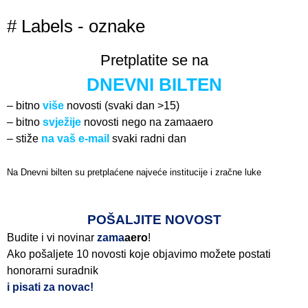
# Labels - oznake
Pretplatite se na
DNEVNI BILTEN
– bitno
više
novosti (svaki dan >15)
– bitno
svježije
novosti nego na zamaaero
– stiže
na vaš e-mail
svaki radni dan
Na Dnevni bilten su pretplaćene najveće institucije i zračne luke
Pročitajte više>
POŠALJITE NOVOST
Budite i vi novinar
zama
aero
!
Ako pošaljete 10 novosti koje objavimo možete postati
honorarni suradnik
i pisati za novac!