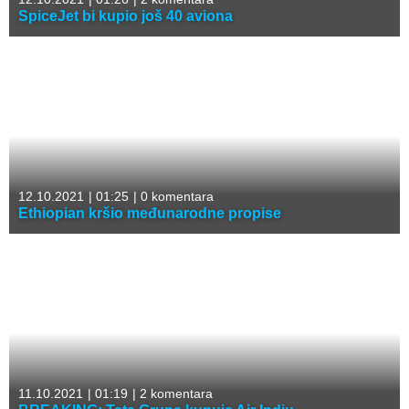
SpiceJet bi kupio još 40 aviona
12.10.2021
|
01:25
|
0 komentara
Ethiopian kršio međunarodne propise
11.10.2021
|
01:19
|
2 komentara