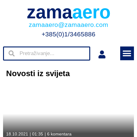
zama
aero
zamaaero@zamaaero.com
+385(0)1/3465886
Novosti iz svijeta
18.10.2021
|
01:35
|
6 komentara