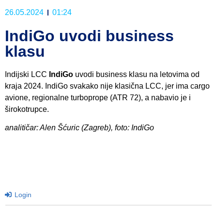
26.05.2024
01:24
IndiGo uvodi business
klasu
Indijski LCC
IndiGo
uvodi business klasu na letovima od
kraja 2024. IndiGo svakako nije klasična LCC, jer ima cargo
avione, regionalne turboprope (ATR 72), a nabavio je i
širokotrupce.
analitičar: Alen Šćuric (Zagreb), foto: IndiGo
Login