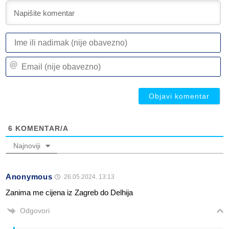
I
ili
n
Em
(n
(n
ob
ob
6
KOMENTAR/A
Najnoviji
Anonymous
26.05.2024. 13:13
Zanima me cijena iz Zagreb do Delhija
Odgovori