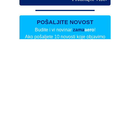
POŠALJITE NOVOST
Budite i vi novinar
zama
aero
!
Ako pošaljete 10 novosti koje objavimo
možete postati honorarni suradnik
i pisati za novac!
Info
Pretplata na dnevne biltene
Update
O nama
Kontakt