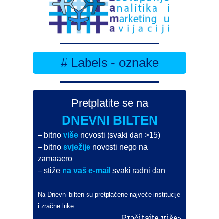
# Labels - oznake
Pretplatite se na
DNEVNI BILTEN
– bitno
više
novosti (svaki dan >15)
– bitno
svježije
novosti nego na
zamaaero
– stiže
na vaš e-mail
svaki radni dan
Na Dnevni bilten su pretplaćene najveće institucije
i zračne luke
Pročitajte više>