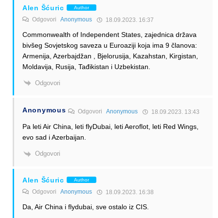
Alen Šćuric
Author
Odgovori
Anonymous
18.09.2023. 16:37
Commonwealth of Independent States, zajednica država
bivšeg Sovjetskog saveza u Euroaziji koja ima 9 članova:
Armenija, Azerbajdžan , Bjelorusija, Kazahstan, Kirgistan,
Moldavija, Rusija, Tađikistan i Uzbekistan.
Odgovori
Anonymous
Odgovori
Anonymous
18.09.2023. 13:43
Pa leti Air China, leti flyDubai, leti Aeroflot, leti Red Wings,
evo sad i Azerbaijan.
Odgovori
Alen Šćuric
Author
Odgovori
Anonymous
18.09.2023. 16:38
Da, Air China i flydubai, sve ostalo iz CIS.