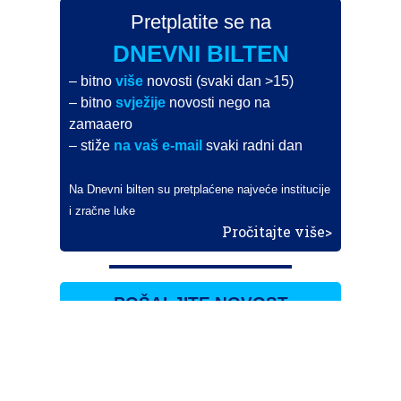
Pretplatite se na
DNEVNI BILTEN
– bitno
više
novosti (svaki dan >15)
– bitno
svježije
novosti nego na
zamaaero
– stiže
na vaš e-mail
svaki radni dan
Na Dnevni bilten su pretplaćene najveće institucije
i zračne luke
Pročitajte više>
POŠALJITE NOVOST
Budite i vi novinar
zama
aero
!
Ako pošaljete 10 novosti koje objavimo
možete postati honorarni suradnik
i pisati za novac!