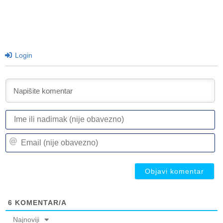
Login
I
ili
n
Em
(n
(n
ob
ob
6
KOMENTAR/A
Najnoviji