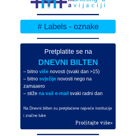
# Labels - oznake
Pretplatite se na
DNEVNI BILTEN
– bitno
više
novosti (svaki dan >15)
– bitno
svježije
novosti nego na
zamaaero
– stiže
na vaš e-mail
svaki radni dan
Na Dnevni bilten su pretplaćene najveće institucije
i zračne luke
Pročitajte više>