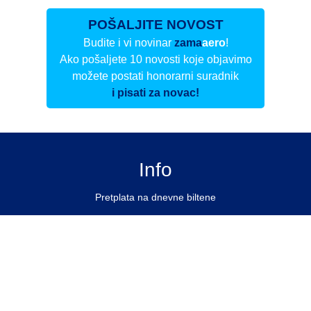
POŠALJITE NOVOST
Budite i vi novinar
zama
aero
!
Ako pošaljete 10 novosti koje objavimo
možete postati honorarni suradnik
i pisati za novac!
Info
Pretplata na dnevne biltene
Update
O nama
Kontakt
Impressum