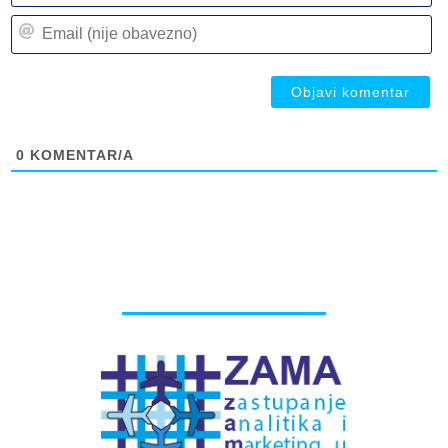
n
Em
(n
(n
ob
ob
0
KOMENTAR/A