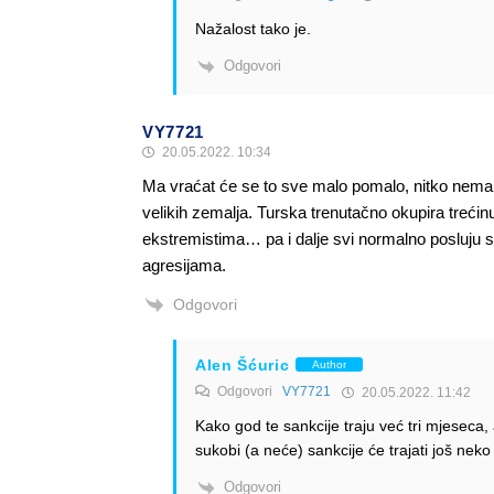
Nažalost tako je.
Odgovori
VY7721
20.05.2022. 10:34
Ma vraćat će se to sve malo pomalo, nitko nema p
velikih zemalja. Turska trenutačno okupira trećinu
ekstremistima… pa i dalje svi normalno posluju 
agresijama.
Odgovori
Alen Šćuric
Author
Odgovori
VY7721
20.05.2022. 11:42
Kako god te sankcije traju već tri mjeseca, 
sukobi (a neće) sankcije će trajati još neko
Odgovori