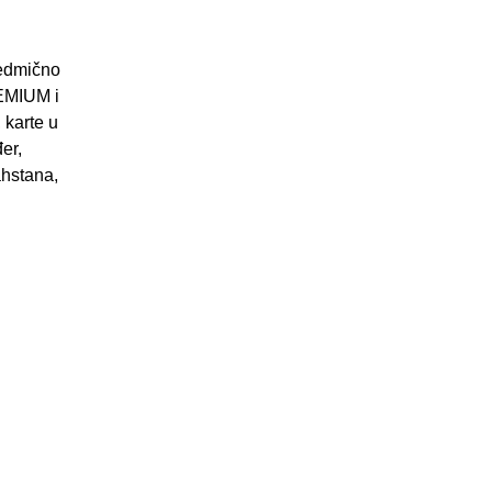
sedmično
REMIUM i
 karte u
er,
ahstana,