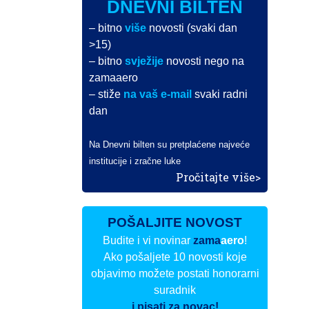
DNEVNI BILTEN
– bitno
više
novosti (svaki dan
>15)
– bitno
svježije
novosti nego na
zamaaero
– stiže
na vaš e-mail
svaki radni
dan
Na Dnevni bilten su pretplaćene najveće
institucije i zračne luke
Pročitajte više>
POŠALJITE NOVOST
Budite i vi novinar
zama
aero
!
Ako pošaljete 10 novosti koje
objavimo možete postati honorarni
suradnik
i pisati za novac!