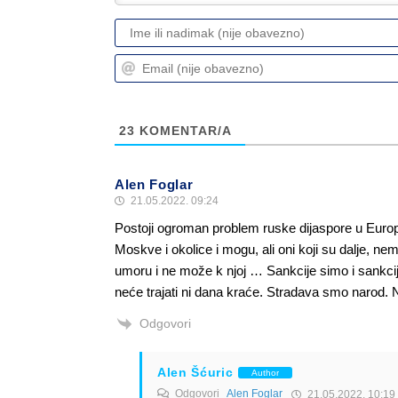
23
KOMENTAR/A
Alen Foglar
21.05.2022. 09:24
Postoji ogroman problem ruske dijaspore u Europi k
Moskve i okolice i mogu, ali oni koji su dalje, ne
umoru i ne može k njoj … Sankcije simo i sankcije
neće trajati ni dana kraće. Stradava smo narod. 
Odgovori
Alen Šćuric
Author
Odgovori
Alen Foglar
21.05.2022. 10:19