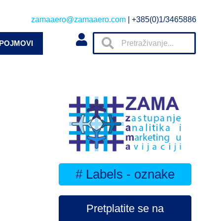
zamaaero@zamaaero.com
| +385(0)1/3465886
 POJMOVI
# Labels - oznake
Pretplatite se na