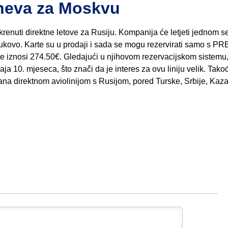
ineva za Moskvu
krenuti direktne letove za Rusiju. Kompanija će letjeti jednom 
nukovo. Karte su u prodaji i sada se mogu rezervirati samo s P
iznosi 274.50€. Gledajući u njihovom rezervacijskom sistemu,
10. mjeseca, što znači da je interes za ovu liniju velik. Takođ
a direktnom aviolinijom s Rusijom, pored Turske, Srbije, Kaz