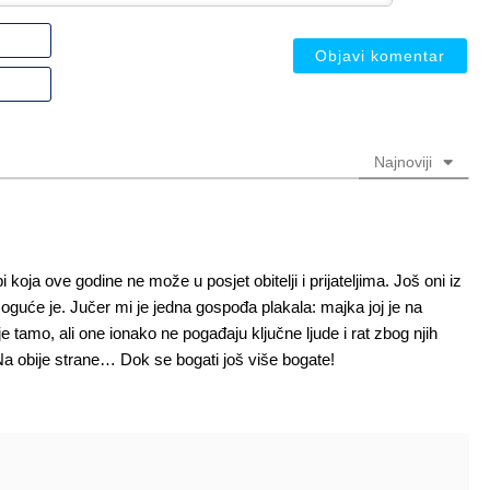
Ime
ili
nadimak
Email
(nije
(nije
obavezno)
obavezno)
Najnoviji
oja ove godine ne može u posjet obitelji i prijateljima. Još oni iz
moguće je. Jučer mi je jedna gospođa plakala: majka joj je na
 tamo, ali one ionako ne pogađaju ključne ljude i rat zbog njih
Na obije strane… Dok se bogati još više bogate!