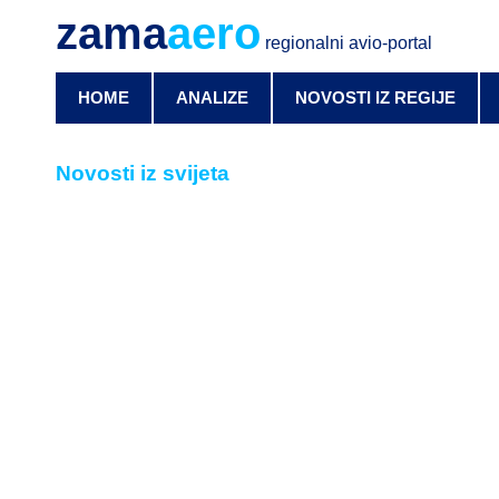
zama
aero
regionalni avio-portal
HOME
ANALIZE
NOVOSTI IZ REGIJE
Novosti iz svijeta