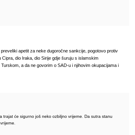
reveliki apetit za neke dugoročne sankcije, pogotovo protiv
 Cipra, dio Iraka, dio Sirije gdje šuruju s islamskim
s Turskom, a da ne govorim o SAD-u i njihovim okupacijama i
a trajat će sigurno još neko ozbiljno vrijeme. Da sutra stanu
 vrijeme.