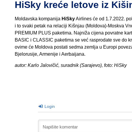
HiSky kreće letove iz Kiš
Moldavska kompanija
HiSky
Airlines će od 1.7.2022. po
i to svaki petak na relaciji Kišnjau (Moldova)-Moskva V
PREMIUM PLUS paketima. Najniža cijena povratne karte 
BASIC i CLASSIC paketima se već rasprodate sve do kraja 
ovime će Moldova postati sedma zemlja u Europi povezan
Bjelorusije, Armenije i Aerbaijana.
autor: Karlo Jalovičić, suradnik (Sarajevo), foto: HiSky
Login