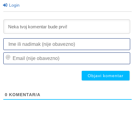
Login
I
ili
n
Em
(n
(n
ob
ob
0
KOMENTAR/A