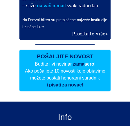
– stiže
na vaš e-mail
svaki radni dan
Na Dnevni bilten su pretplaćene najveće institucije
i zračne luke
Pročitajte više>
POŠALJITE NOVOST
Budite i vi novinar
zama
aero
!
Ako pošaljete 10 novosti koje objavimo
možete postati honorarni suradnik
i pisati za novac!
Info
Pretplata na dnevne biltene