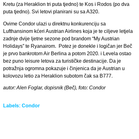
Kretu (za Heraklion tri puta tjedno) te Kos i Rodos (po dva
puta tjedno). Svi letovi planirani su sa A320.
Ovime Condor ulazi u direktnu konkurenciju sa
Lufthansinom kćeri Austrian Airlines koja je te ciljeve letjela
zadnje dvije ljetne sezone pod brandom “My Austrian
Holidays” te Ryanairom. Potez je donekle i logičan jer Beč
je prvo bankrotom Air Berlina a potom 2020. i Levela ostao
bez puno leisure letova za turističke destinacije. Da je
potražnja ogromna pokazuje i činjenica da je Austrian u
kolovozu letio za Heraklion subotom čak sa B777.
autor: Alen Foglar, dopisnik (Beč), foto: Condor
Labels:
Condor