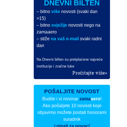
DNEVNI BILTEN
– bitno
više
novosti (svaki dan
>15)
– bitno
svježije
novosti nego na
zamaaero
– stiže
na vaš e-mail
svaki radni
dan
Na Dnevni bilten su pretplaćene najveće
institucije i zračne luke
Pročitajte više>
POŠALJITE NOVOST
Budite i vi novinar
zama
aero
!
Ako pošaljete 10 novosti koje
objavimo možete postati honorarni
suradnik
i pisati za novac!