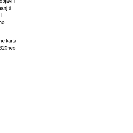
bjavili
anjiti
i
ano
ne karta
 A320neo