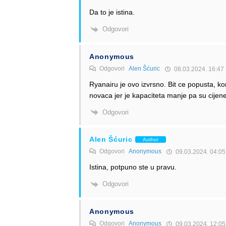
Da to je istina.
Odgovori
Anonymous
Odgovori
Alen Šćuric
08.03.2024. 16:47
Ryanairu je ovo izvrsno. Bit ce popusta, k
novaca jer je kapaciteta manje pa su cijene
Odgovori
Alen Šćuric
Author
Odgovori
Anonymous
09.03.2024. 04:05
Istina, potpuno ste u pravu.
Odgovori
Anonymous
Odgovori
Anonymous
09.03.2024. 12:05