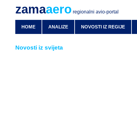
zama
aero
regionalni avio-portal
HOME
ANALIZE
NOVOSTI IZ REGIJE
Novosti iz svijeta