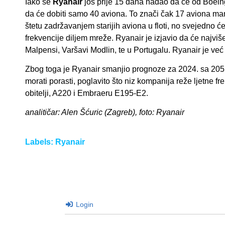
Iako se
Ryanair
još prije 15 dana nadao da će od Boeing
da će dobiti samo 40 aviona. To znači čak 17 aviona ma
štetu zadržavanjem starijih aviona u floti, no svejedno će 
frekvencije diljem mreže. Ryanair je izjavio da će najv
Malpensi, Varšavi Modlin, te u Portugalu. Ryanair je već 
Zbog toga je Ryanair smanjio prognoze za 2024. sa 205 n
morati porasti, poglavito što niz kompanija reže ljetne
obitelji, A220 i Embraeru E195-E2.
analitičar: Alen Šćuric (Zagreb), foto: Ryanair
Labels:
Ryanair
Login