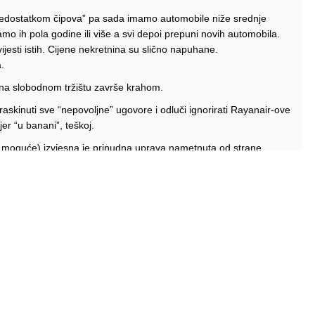
a “nedostatkom čipova” pa sada imamo automobile niže srednje
o ih pola godine ili više a svi depoi prepuni novih automobila.
ijesti istih. Cijene nekretnina su slično napuhane.
.
e na slobodnom tržištu završe krahom.
skinuti sve “nepovoljne” ugovore i odluči ignorirati Rayanair-ove
er “u banani”, teškoj.
ko moguće) izvjesna je prinudna uprava nametnuta od strane
će propasti, ali mnogi će platiti njihove probleme.
bVznR7mbuA&index=5&ab_channel=blancolirio
mladom MAX8 se uvukao desni trap pri maloj brzini.