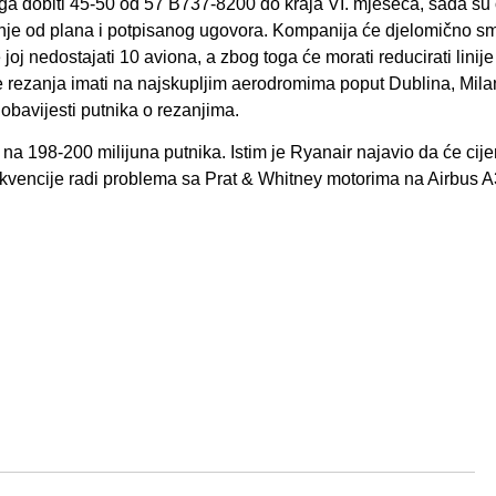
a dobiti 45-50 od 57 B737-8200 do kraja VI. mjeseca, sada su o
nje od plana i potpisanog ugovora. Kompanija će djelomično sm
joj nedostajati 10 aviona, a zbog toga će morati reducirati linije 
iše rezanja imati na najskupljim aerodromima poput Dublina, Mil
obavijesti putnika o rezanjima.
a 198-200 milijuna putnika. Istim je Ryanair najavio da će cije
 frekvencije radi problema sa Prat & Whitney motorima na Airbus