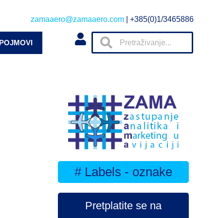
zamaaero@zamaaero.com
| +385(0)1/3465886
 POJMOVI
# Labels - oznake
Pretplatite se na