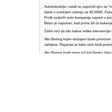
Autoindustrija i ostali su započeli igru s
klase u srednjem izdanju za 40,000E. Čekam
Profit vodećih auto kompanija najveći u pov
Balon je napuhan, kad prsne bit će kukanja
Želim reći da bilo kakve velike intervencij
Ako Boeing kojim slučajem bude primoran ra
zahtjeve. Rayanair je kako reče bivši premij
Ako Boeing bude imao još koji fijasko (la
kongresa. Tim i revizije ugovora. Boeing ne
Odgovori
Anonymous
Odgovori
Anonymous
10.03.2024. 20:42
https://www.youtube.com/watch?
v=Woms1sBqUdo&list=TLPQMTAwMzIwMjSj
Fiasko it is. Nije trebalo dugo čekati, na 