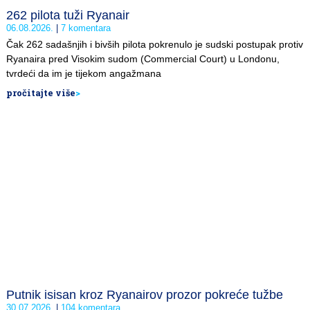
262 pilota tuži Ryanair
06.08.2026.
7 komentara
Čak 262 sadašnjih i bivših pilota pokrenulo je sudski postupak protiv
Ryanaira pred Visokim sudom (Commercial Court) u Londonu,
tvrdeći da im je tijekom angažmana
pročitajte više
>
Putnik isisan kroz Ryanairov prozor pokreće tužbe
30.07.2026.
104 komentara