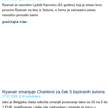
Ryanair je navodno Ljubiši Karoviću (61 godinu) koji je isisan kroz
prozora Ryanair na letu iz Soluna, o čemu je zamaaero pisao,
navodno ponudio samo
pročitajte više
>
Ryanair smanjuje Charleroi za čak 5 baziranih aviona
27.07.2026.
14 komentara
Iako je Belgijska vlada odlučila smanjiti povećanje taksi sa 10 na 5 do
7 EUR, ipakRyanair i dalje nije zadovoljan i smanjiti će bazu u