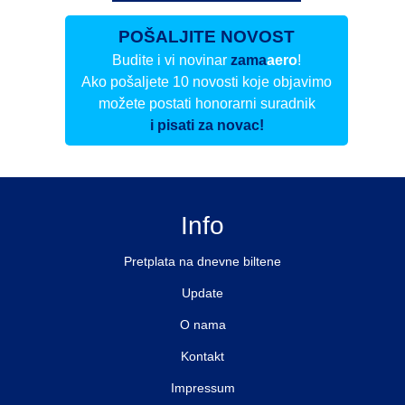
POŠALJITE NOVOST
Budite i vi novinar
zama
aero
!
Ako pošaljete 10 novosti koje objavimo
možete postati honorarni suradnik
i pisati za novac!
Info
Pretplata na dnevne biltene
Update
O nama
Kontakt
Impressum