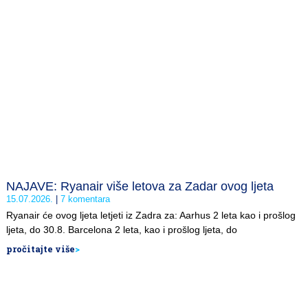
NAJAVE: Ryanair više letova za Zadar ovog ljeta
15.07.2026.
7 komentara
Ryanair će ovog ljeta letjeti iz Zadra za: Aarhus 2 leta kao i prošlog
ljeta, do 30.8. Barcelona 2 leta, kao i prošlog ljeta, do
pročitajte više
>