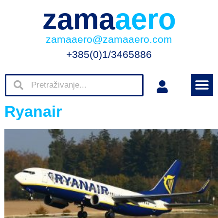
zama
aero
zamaaero@zamaaero.com
+385(0)1/3465886
Ryanair