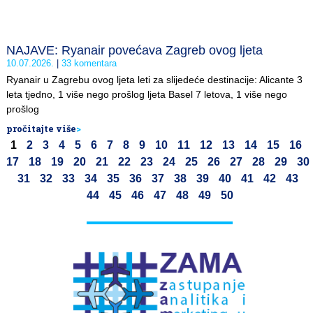
NAJAVE: Ryanair povećava Zagreb ovog ljeta
10.07.2026.
33 komentara
Ryanair u Zagrebu ovog ljeta leti za slijedeće destinacije: Alicante 3
leta tjedno, 1 više nego prošlog ljeta Basel 7 letova, 1 više nego
prošlog
pročitajte više
>
1
2
3
4
5
6
7
8
9
10
11
12
13
14
15
16
17
18
19
20
21
22
23
24
25
26
27
28
29
30
31
32
33
34
35
36
37
38
39
40
41
42
43
44
45
46
47
48
49
50