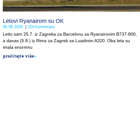
Letovi Ryanairom su OK
06.08.2026.
224 komentara
Letio sam 25.7. iz Zagreba za Barcelonu sa Ryanairovim B737-800,
a danas (5.8.) iz Rima za Zagreb sa Luadinim A320. Oba leta su
imala enormnu
pročitajte više
>