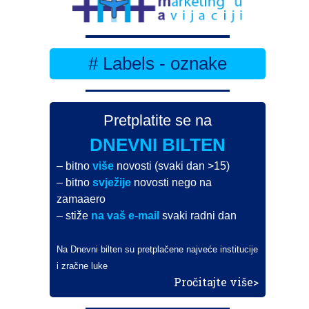
# Labels - oznake
Pretplatite se na
DNEVNI BILTEN
– bitno
više
novosti (svaki dan >15)
– bitno
svježije
novosti nego na
zamaaero
– stiže
na vaš e-mail
svaki radni dan
Na Dnevni bilten su pretplačene najveće institucije
i zračne luke
Pročitajte više>