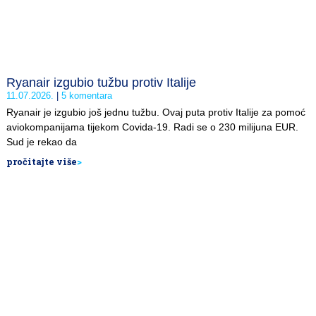
Ryanair izgubio tužbu protiv Italije
11.07.2026.
5 komentara
Ryanair je izgubio još jednu tužbu. Ovaj puta protiv Italije za pomoć
aviokompanijama tijekom Covida-19. Radi se o 230 milijuna EUR.
Sud je rekao da
pročitajte više
>