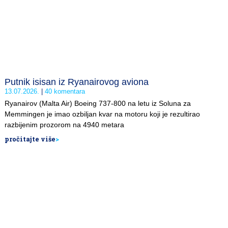
Putnik isisan iz Ryanairovog aviona
13.07.2026.
40 komentara
Ryanairov (Malta Air) Boeing 737-800 na letu iz Soluna za
Memmingen je imao ozbiljan kvar na motoru koji je rezultirao
razbijenim prozorom na 4940 metara
pročitajte više
>