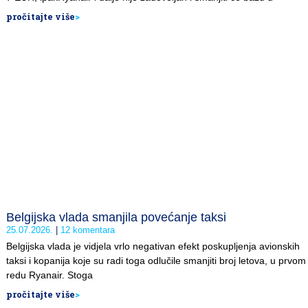
pročitajte više
>
Belgijska vlada smanjila povećanje taksi
25.07.2026.
12 komentara
Belgijska vlada je vidjela vrlo negativan efekt poskupljenja avionskih
taksi i kopanija koje su radi toga odlučile smanjiti broj letova, u prvom
redu Ryanair. Stoga
pročitajte više
>