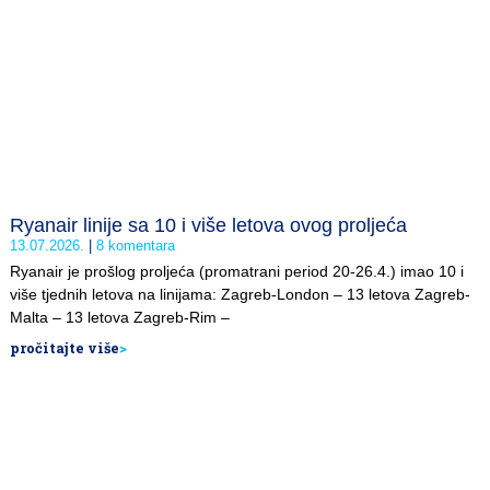
Ryanair linije sa 10 i više letova ovog proljeća
13.07.2026.
8 komentara
Ryanair je prošlog proljeća (promatrani period 20-26.4.) imao 10 i
više tjednih letova na linijama: Zagreb-London – 13 letova Zagreb-
Malta – 13 letova Zagreb-Rim –
pročitajte više
>