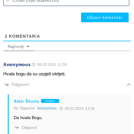
(n
ob
ob
2
KOMENTAR/A
Najnoviji
Anonymous
06.03.2024. 11:59
Hvala bogu da su uspjeli sletjeti.
Odgovori
Alen Šćuric
Author
Odgovori
Anonymous
06.03.2024. 13:34
Da hvala Bogu.
Odgovori