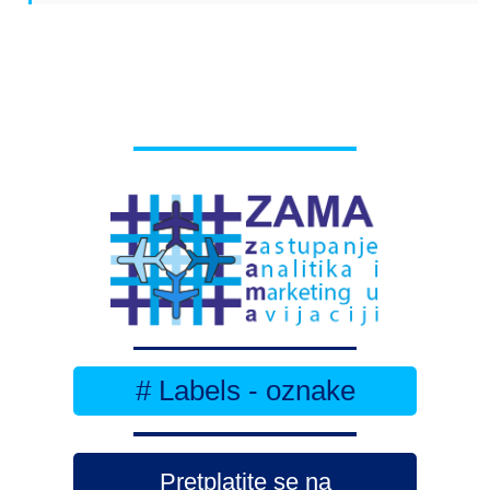
# Labels - oznake
Pretplatite se na