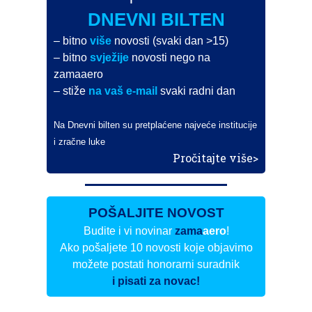
DNEVNI BILTEN
– bitno
više
novosti (svaki dan >15)
– bitno
svježije
novosti nego na
zamaaero
– stiže
na vaš e-mail
svaki radni dan
Na Dnevni bilten su pretplaćene najveće institucije
i zračne luke
Pročitajte više>
POŠALJITE NOVOST
Budite i vi novinar
zama
aero
!
Ako pošaljete 10 novosti koje objavimo
možete postati honorarni suradnik
i pisati za novac!