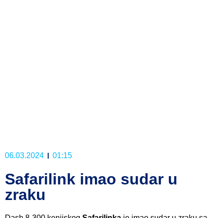
06.03.2024
01:15
Safarilink imao sudar u
zraku
Dash 8-300 kenijskog
Safarilinka
je imao sudar u zraku sa