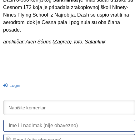
Cesnom 172 koja je pripadala zrakoplovnoj školi Ninety-
Nines Flying School iz Najrobija. Dash se uspio vratiti na
aerodrom, dok je Cesna pala i poginula su oba člana
posade.
analitičar: Alen Šćuric (Zagreb), foto: Safarilink
Login
I
ili
n
Em
(n