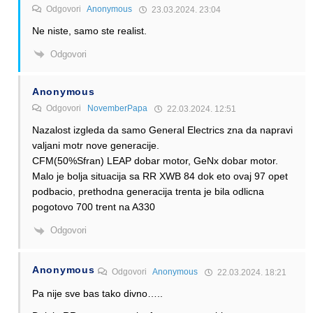
Odgovori
Anonymous
23.03.2024. 23:04
Ne niste, samo ste realist.
Odgovori
Anonymous
Odgovori
NovemberPapa
22.03.2024. 12:51
Nazalost izgleda da samo General Electrics zna da napravi
valjani motr nove generacije.
CFM(50%Sfran) LEAP dobar motor, GeNx dobar motor.
Malo je bolja situacija sa RR XWB 84 dok eto ovaj 97 opet
podbacio, prethodna generacija trenta je bila odlicna
pogotovo 700 trent na A330
Odgovori
Anonymous
Odgovori
Anonymous
22.03.2024. 18:21
Pa nije sve bas tako divno…..