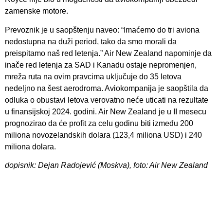
zamenske motore.
Prevoznik je u saopštenju naveo: “Imaćemo do tri aviona
nedostupna na duži period, tako da smo morali da
preispitamo naš red letenja.” Air New Zealand napominje da
inače red letenja za SAD i Kanadu ostaje nepromenjen,
mreža ruta na ovim pravcima uključuje do 35 letova
nedeljno na šest aerodroma. Aviokompanija je saopštila da
odluka o obustavi letova verovatno neće uticati na rezultate
u finansijskoj 2024. godini. Air New Zealand je u II mesecu
prognozirao da će profit za celu godinu biti između 200
miliona novozelandskih dolara (123,4 miliona USD) i 240
miliona dolara.
dopisnik: Dejan Radojević (Moskva), foto: Air New Zealand