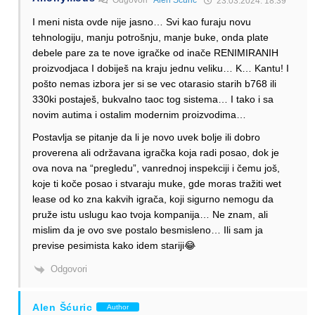
Odgovori
Alen Šćuric
23.03.2024. 18:39
I meni nista ovde nije jasno… Svi kao furaju novu
tehnologiju, manju potrošnju, manje buke, onda plate
debele pare za te nove igračke od inače RENIMIRANIH
proizvodjaca I dobiješ na kraju jednu veliku… K… Kantu! I
pošto nemas izbora jer si se vec otarasio starih b768 ili
330ki postaješ, bukvalno taoc tog sistema… I tako i sa
novim autima i ostalim modernim proizvodima…
Postavlja se pitanje da li je novo uvek bolje ili dobro
proverena ali održavana igračka koja radi posao, dok je
ova nova na “pregledu”, vanrednoj inspekciji i čemu još,
koje ti koče posao i stvaraju muke, gde moras tražiti wet
lease od ko zna kakvih igrača, koji sigurno nemogu da
pruže istu uslugu kao tvoja kompanija… Ne znam, ali
mislim da je ovo sve postalo besmisleno… Ili sam ja
previse pesimista kako idem stariji😂
Odgovori
Alen Šćuric
Author