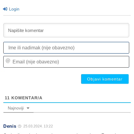
Login
I
ili
n
Em
(n
(n
ob
ob
11
KOMENTAR/A
Najnoviji
Denis
25.03.2024. 13:22