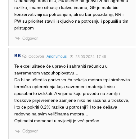
U danasnje doba di 0,2% ustede na gorivu znaci ogromnu
razliku, imamo situaciju kakvu imamo, GE je malo bio
konzervativniji sa potrosnjom, ali su bar pouzdaniji, RR i
PW su prioritet stavili iskljucivo na potrosnju i popusili s tim
pristupom
Odgovori
BB
Odgovori
Anonymous
23.03.2024. 17:48
Te excel uštede će upravo i sahraniti računicu u
savremenom vazduhoplovstvu…
Da bi se uštedilo gorivo vruća sekcija motora trpi strahovita
termička opterećenja koja savremeni materijali nisu
sposobni to izdržati. A vrijeme koje provedu na zemlji i
troškove prijevremene zamjene niko ne računa u troškove,
i to će pokriti 0.2% razlike u potrošnji? I to se dešava
redovno na svim veličinama motora…
Optimalni momenat u avijaciji je već prošao…
Odgovori