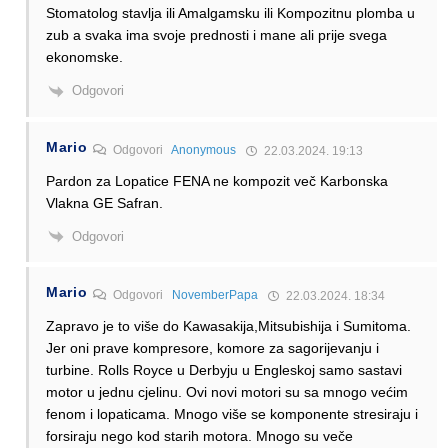
Stomatolog stavlja ili Amalgamsku ili Kompozitnu plomba u
zub a svaka ima svoje prednosti i mane ali prije svega
ekonomske.
Odgovori
Mario
Odgovori
Anonymous
22.03.2024. 19:13
Pardon za Lopatice FENA ne kompozit več Karbonska
Vlakna GE Safran.
Odgovori
Mario
Odgovori
NovemberPapa
22.03.2024. 18:34
Zapravo je to više do Kawasakija,Mitsubishija i Sumitoma.
Jer oni prave kompresore, komore za sagorijevanju i
turbine. Rolls Royce u Derbyju u Engleskoj samo sastavi
motor u jednu cjelinu. Ovi novi motori su sa mnogo većim
fenom i lopaticama. Mnogo više se komponente stresiraju i
forsiraju nego kod starih motora. Mnogo su veče