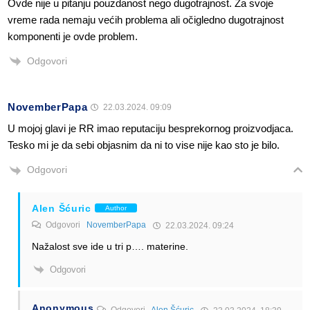
Ovde nije u pitanju pouzdanost nego dugotrajnost. Za svoje
vreme rada nemaju većih problema ali očigledno dugotrajnost
komponenti je ovde problem.
Odgovori
NovemberPapa
22.03.2024. 09:09
U mojoj glavi je RR imao reputaciju besprekornog proizvodjaca.
Tesko mi je da sebi objasnim da ni to vise nije kao sto je bilo.
Odgovori
Alen Šćuric
Author
Odgovori
NovemberPapa
22.03.2024. 09:24
Nažalost sve ide u tri p…. materine.
Odgovori
Anonymous