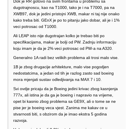
Dok je RR gotovo na svim frontama u problemu sa
dugotrajnoscu, kao na T1000, tako je i na T7000, pa na
XWB97, dok je jedini pristojni XWB, makar ni taj nije onako
kako treba biti. GEnX je po to pitanju jako dobar, ali je i 1%
veci potrosac od T1000.
Ali LEAP isto nije dugotrajan kolko je trebao biti po
specifikacijama, makar je bolji od PW. Zadnju informaciju
koju imam je da je 2% veci potrosac od PW-a na A320.
Generalno 1A radi bez velikih problema ali trosi malo vise.
1B je zbog drugacije arhitekture, malo vise pogodjen
nedostatcima, a jedan od tih je razlog zasto sad boeing
mora mjenjati sustav odledjivanja na MAX 7 i 10.
Svi ovdje pricaju da je Boeing jedini krivac zbog kasnjenja
777x, ali istina je da ga je boeing i napravio na vrijeme,
opet bi kasnio zbog problema sa GE9X, ali o tome se ne
pise jer je boeing veca vjest. Zanima me kakav ce u
stvarnosti biti, s obzirom da je imao ekstra 5 godina
razvoja.