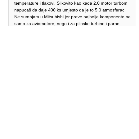
temperature i tlakovi. Slikovito kao kada 2.0 motor turbom
napucaš da daje 400 ks umjesto da je to 5.0 atmosferac.
Ne sumnjam u Mitsubishi jer prave najbolje komponente ne
samo za aviomotore, nego i za plinske turbine i parne
turbine za elektrane tu su najjači na svijetu. Ti avioni za
Chicago i New York budu nekada preko 17h u zraku to su
stravična opterećenja.
Odgovori