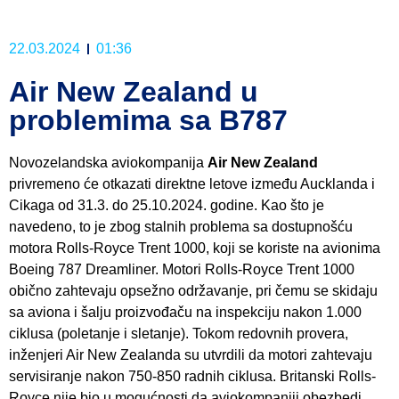
22.03.2024
01:36
Air New Zealand u
problemima sa B787
Novozelandska aviokompanija
Air New Zealand
privremeno će otkazati direktne letove između Aucklanda i
Cikaga od 31.3. do 25.10.2024. godine. Kao što je
navedeno, to je zbog stalnih problema sa dostupnošću
motora Rolls-Royce Trent 1000, koji se koriste na avionima
Boeing 787 Dreamliner. Motori Rolls-Royce Trent 1000
obično zahtevaju opsežno održavanje, pri čemu se skidaju
sa aviona i šalju proizvođaču na inspekciju nakon 1.000
ciklusa (poletanje i sletanje). Tokom redovnih provera,
inženjeri Air New Zealanda su utvrdili da motori zahtevaju
servisiranje nakon 750-850 radnih ciklusa. Britanski Rolls-
Royce nije bio u mogućnosti da aviokompaniji obezbedi