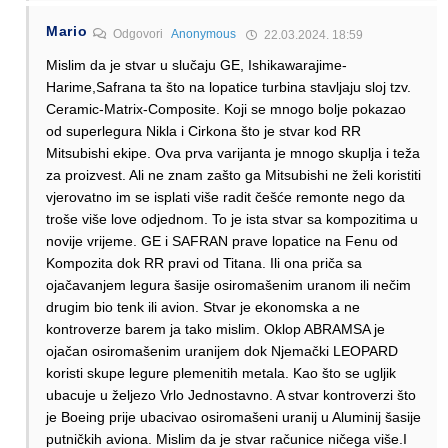
Mario
Odgovori
Anonymous
22.03.2024. 18:59
Mislim da je stvar u slučaju GE, Ishikawarajime-
Harime,Safrana ta što na lopatice turbina stavljaju sloj tzv.
Ceramic-Matrix-Composite. Koji se mnogo bolje pokazao
od superlegura Nikla i Cirkona što je stvar kod RR
Mitsubishi ekipe. Ova prva varijanta je mnogo skuplja i teža
za proizvest. Ali ne znam zašto ga Mitsubishi ne želi koristiti
vjerovatno im se isplati više radit češće remonte nego da
troše više love odjednom. To je ista stvar sa kompozitima u
novije vrijeme. GE i SAFRAN prave lopatice na Fenu od
Kompozita dok RR pravi od Titana. Ili ona priča sa
ojačavanjem legura šasije osiromašenim uranom ili nečim
drugim bio tenk ili avion. Stvar je ekonomska a ne
kontroverze barem ja tako mislim. Oklop ABRAMSA je
ojačan osiromašenim uranijem dok Njemački LEOPARD
koristi skupe legure plemenitih metala. Kao što se ugljik
ubacuje u željezo Vrlo Jednostavno. A stvar kontroverzi što
je Boeing prije ubacivao osiromašeni uranij u Aluminij šasije
putničkih aviona. Mislim da je stvar računice ničega više.I