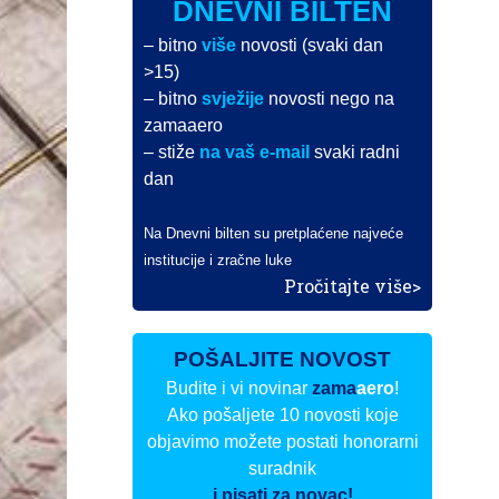
DNEVNI BILTEN
– bitno
više
novosti (svaki dan
>15)
– bitno
svježije
novosti nego na
zamaaero
– stiže
na vaš e-mail
svaki radni
dan
Na Dnevni bilten su pretplaćene najveće
institucije i zračne luke
Pročitajte više>
POŠALJITE NOVOST
Budite i vi novinar
zama
aero
!
Ako pošaljete 10 novosti koje
objavimo možete postati honorarni
suradnik
i pisati za novac!