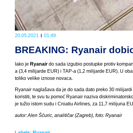
20.05.2021
01:49
BREAKING: Ryanair dobio 
Iako je
Ryanair
do sada izgubio postupke protiv kompani
a (3,4 milijarde EUR) i TAP-a (1,2 milijarde EUR). U ob
toliko velike iznose novaca.
Ryanair naglašava da je do sada dato preko 30 milijar
koristiti, te svu tu pomoć Ryanair naziva diskriminator
je tužio istom sudu i Croatiu Airlines, za 11,7 milijuna
autor: Alen Šćuric, analitičar (Zagreb), foto: Ryanair
Labels:
Ryanair