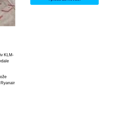
tiv KLM-
vdale
može
. Ryanair