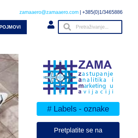
zamaaero@zamaaero.com
| +385(0)1/3465886
 POJMOVI
# Labels - oznake
Pretplatite se na