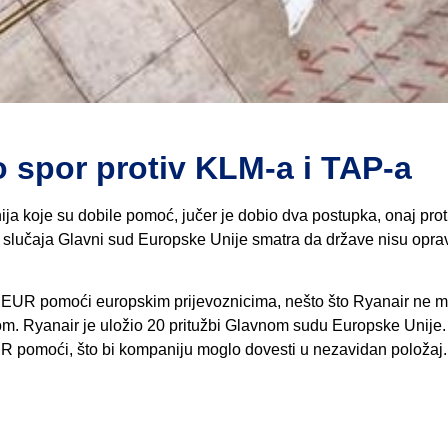
spor protiv KLM-a i TAP-a
ja koje su dobile pomoć, jučer je dobio dva postupka, onaj pro
a slučaja Glavni sud Europske Unije smatra da države nisu opra
di EUR pomoći europskim prijevoznicima, nešto što Ryanair ne 
skom. Ryanair je uložio 20 pritužbi Glavnom sudu Europske Unije
 EUR pomoći, što bi kompaniju moglo dovesti u nezavidan položaj.