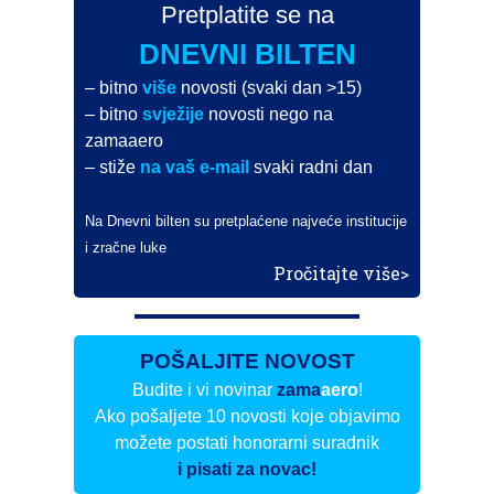
Pretplatite se na
DNEVNI BILTEN
– bitno
više
novosti (svaki dan >15)
– bitno
svježije
novosti nego na
zamaaero
– stiže
na vaš e-mail
svaki radni dan
Na Dnevni bilten su pretplaćene najveće institucije
i zračne luke
Pročitajte više>
POŠALJITE NOVOST
Budite i vi novinar
zama
aero
!
Ako pošaljete 10 novosti koje objavimo
možete postati honorarni suradnik
i pisati za novac!