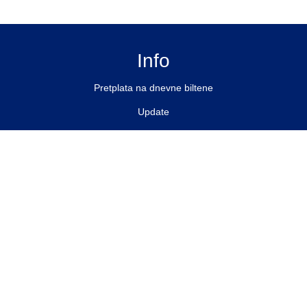
Info
Pretplata na dnevne biltene
Update
O nama
Kontakt
Impressum
Privacy Policy
Pratite nas
Facebook