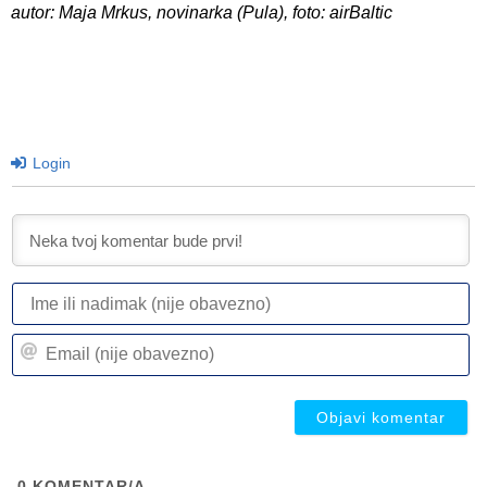
autor: Maja Mrkus, novinarka (Pula), foto: airBaltic
Login
I
ili
n
Em
(n
(n
ob
ob
0
KOMENTAR/A