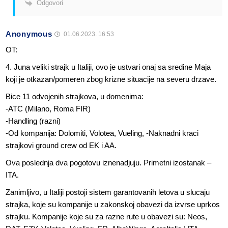
Odgovori
Anonymous
01.06.2023. 16:53
OT:
4. Juna veliki strajk u Italiji, ovo je ustvari onaj sa sredine Maja
koji je otkazan/pomeren zbog krizne situacije na severu drzave.
Bice 11 odvojenih strajkova, u domenima:
-ATC (Milano, Roma FIR)
-Handling (razni)
-Od kompanija: Dolomiti, Volotea, Vueling, -Naknadni kraci
strajkovi ground crew od EK i AA.
Ova poslednja dva pogotovu iznenadjuju. Primetni izostanak –
ITA.
Zanimljivo, u Italiji postoji sistem garantovanih letova u slucaju
strajka, koje su kompanije u zakonskoj obavezi da izvrse uprkos
strajku. Kompanije koje su za razne rute u obavezi su: Neos,