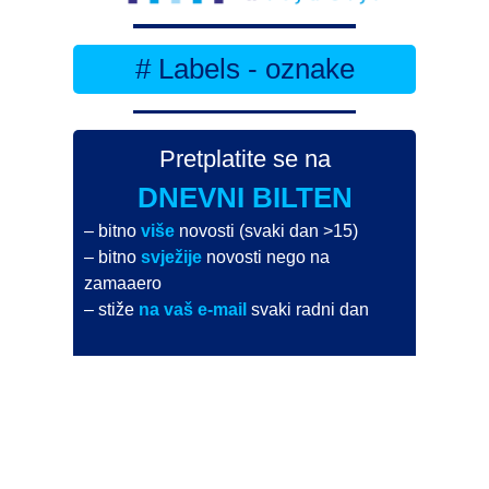
# Labels - oznake
Pretplatite se na
DNEVNI BILTEN
– bitno
više
novosti (svaki dan >15)
– bitno
svježije
novosti nego na
zamaaero
– stiže
na vaš e-mail
svaki radni dan
Na Dnevni bilten su pretplaćene najveće institucije
i zračne luke
Pročitajte više>