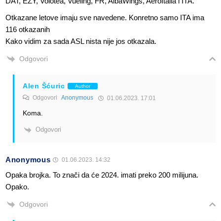
DAT, EZY, Volotea, Vueling, FR, AlbaWings, AeroItalia i ITA.
Otkazane letove imaju sve navedene. Konretno samo ITA ima
116 otkazanih
Kako vidim za sada ASL nista nije jos otkazala.
Odgovori
Alen Šćuric
Author
Odgovori
Anonymous
01.06.2023. 17:01
Koma.
Odgovori
Anonymous
01.06.2023. 14:32
Opaka brojka. To znači da će 2024. imati preko 200 milijuna.
Opako.
Odgovori