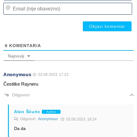
n
Em
(n
(n
ob
ob
6
KOMENTAR/A
Najnoviji
Anonymous
02.06.2023. 17:23
Čestitke Rayneru
Odgovori
Alen Šćuric
Author
Odgovori
Anonymous
02.06.2023. 18:24
Da da