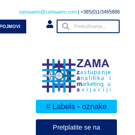
zamaaero@zamaaero.com
| +385(0)1/3465886
 POJMOVI
# Labels - oznake
Pretplatite se na