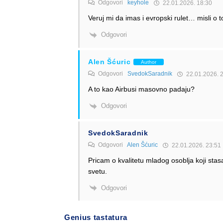
Odgovori
keyhole
22.01.2026. 18:30
Veruj mi da imas i evropski rulet… misli o
Odgovori
Alen Šćuric
Author
Odgovori
SvedokSaradnik
22.01.2026. 
A to kao Airbusi masovno padaju?
Odgovori
SvedokSaradnik
Odgovori
Alen Šćuric
22.01.2026. 23:51
Pricam o kvalitetu mladog osoblja koji stas
svetu.
Odgovori
Genius tastatura