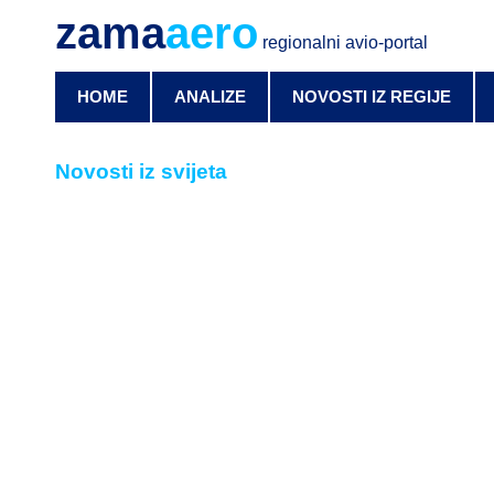
zama
aero
regionalni avio-portal
HOME
ANALIZE
NOVOSTI IZ REGIJE
Novosti iz svijeta