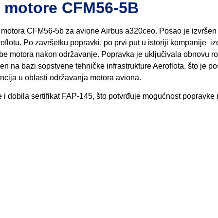
io motore CFM56-5B
ka motora CFM56-5b za avione Airbus a320ceo. Posao je izvršen
oflotu. Po završetku popravki, po prvi put u istoriji kompanije iz
ebe motora nakon održavanje. Popravka je uključivala obnovu rot
n na bazi sopstvene tehničke infrastrukture Aeroflota, što je po
ncija u oblasti održavanja motora aviona.
e i dobila sertifikat FAP-145, što potvrđuje mogućnost popravke