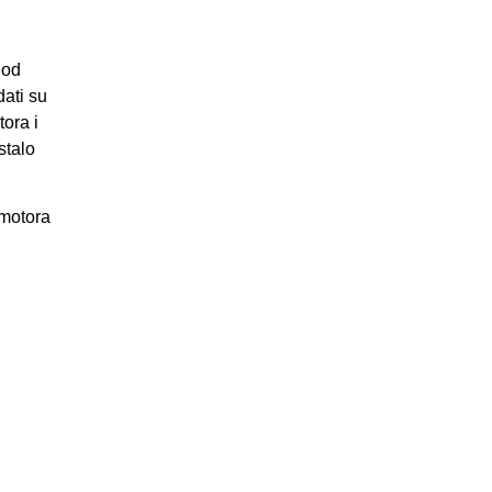
 od
dati su
ora i
stalo
 motora