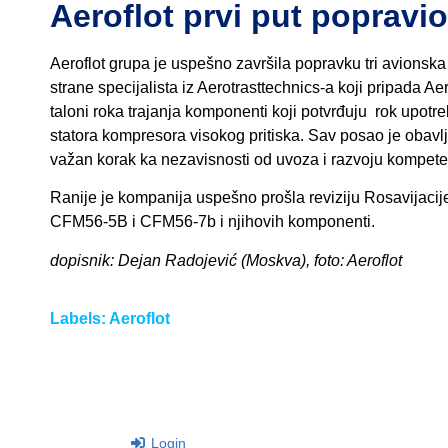
Aeroflot prvi put poprav
Aeroflot grupa je uspešno završila popravku tri avions
strane specijalista iz Aerotrasttechnics-a koji pripada Aer
taloni roka trajanja komponenti koji potvrđuju rok upotr
statora kompresora visokog pritiska. Sav posao je obavlje
važan korak ka nezavisnosti od uvoza i razvoju kompete
Ranije je kompanija uspešno prošla reviziju Rosavijacij
CFM56-5B i CFM56-7b i njihovih komponenti.
dopisnik: Dejan Radojević (Moskva), foto: Aeroflot
Labels:
Aeroflot
Login