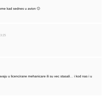
 tome kad sednes u avion 🙂
23:25
avaju u licencirane mehanicare ili su vec stasali… i kod nas i u