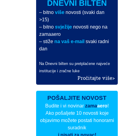
DNEVNI BILTEN
– bitno
više
novosti (svaki dan
>15)
– bitno
svježije
novosti nego na
zamaaero
– stiže
na vaš e-mail
svaki radni
dan
Na Dnevni bilten su pretplaćene najveće
institucije i zračne luke
Pročitajte više>
POŠALJITE NOVOST
Budite i vi novinar
zama
aero
!
Ako pošaljete 10 novosti koje
objavimo možete postati honorarni
suradnik
i pisati za novac!