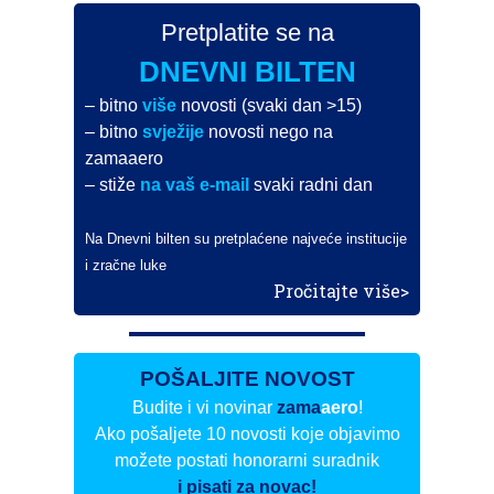
Pretplatite se na
DNEVNI BILTEN
– bitno
više
novosti (svaki dan >15)
– bitno
svježije
novosti nego na
zamaaero
– stiže
na vaš e-mail
svaki radni dan
Na Dnevni bilten su pretplaćene najveće institucije
i zračne luke
Pročitajte više>
POŠALJITE NOVOST
Budite i vi novinar
zama
aero
!
Ako pošaljete 10 novosti koje objavimo
možete postati honorarni suradnik
i pisati za novac!