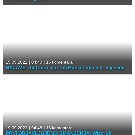
19.09.2022
|
04:49
|
16 komentara
NAJAVE: Air Cairo ipak leti Banja Luku u X. mjesecu
19.09.2022
|
04:48
|
16 komentara
PRVI OBJAVLJUJEMO-SMANJENJA: Wizz još