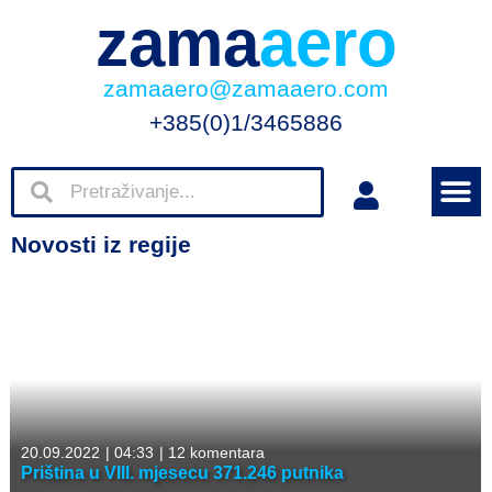
zama
aero
zamaaero@zamaaero.com
+385(0)1/3465886
Novosti iz regije
20.09.2022
|
04:33
|
12 komentara
Priština u VIII. mjesecu 371.246 putnika