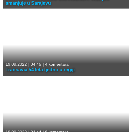
smanjuje u Sarajevu
19.09.2022
|
04:45
|
4 komentara
Transavia 54 leta tjedno u regiji