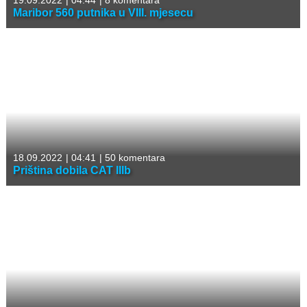
19.09.2022
|
04:44
|
8 komentara
Maribor 560 putnika u VIII. mjesecu
18.09.2022
|
04:41
|
50 komentara
Priština dobila CAT IIIb