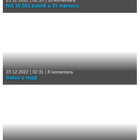
23.12.2022
|
02:33
|
18 komentara
Niš 30.591 putnik u XI. mjesecu
23.12.2022
|
02:31
|
8 komentara
Swiss u regiji