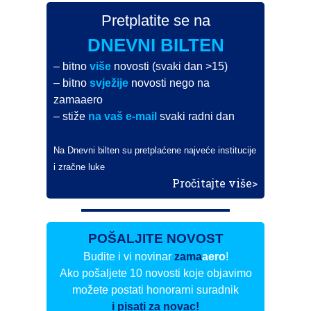
Pretplatite se na
DNEVNI BILTEN
– bitno
više
novosti (svaki dan >15)
– bitno
svježije
novosti nego na
zamaaero
– stiže
na vaš e-mail
svaki radni dan
Na Dnevni bilten su pretplaćene najveće institucije
i zračne luke
Pročitajte više>
POŠALJITE NOVOST
Budite i vi novinar
zama
aero
!
Ako pošaljete 10 novosti koje objavimo
možete postati honorarni suradnik
i pisati za novac!