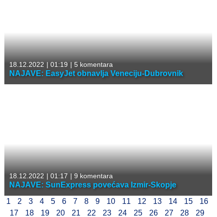
18.12.2022
|
01:19
|
5 komentara
NAJAVE: EasyJet obnavlja Veneciju-Dubrovnik
18.12.2022
|
01:17
|
9 komentara
NAJAVE: SunExpress povećava Izmir-Skopje
1
2
3
4
5
6
7
8
9
10
11
12
13
14
15
16
17
18
19
20
21
22
23
24
25
26
27
28
29