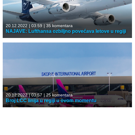
20.12.2022
|
03:59
|
35 komentara
NAJAVE: Lufthansa ozbiljno povećava letove u regiji
20.12.2022
|
03:57
|
25 komentara
Broj LCC linija u regiji u ovom momentu