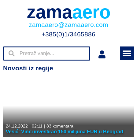
zama
aero
zamaaero@zamaaero.com
+385(0)1/3465886
Novosti iz regije
24.12.2022
|
02:11
|
83 komentara
Vesić: Vinci investirao 150 milijuna EUR u Beograd