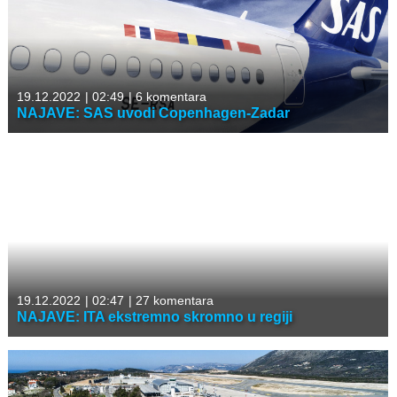
19.12.2022
|
02:49
|
6 komentara
NAJAVE: SAS uvodi Copenhagen-Zadar
19.12.2022
|
02:47
|
27 komentara
NAJAVE: ITA ekstremno skromno u regiji