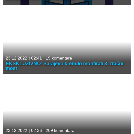
23.12.2022
|
02:41
|
19 komentara
EKSKLUZIVNO: Sarajevo krenulo montirati 3. zračni
most
23.12.2022
|
02:36
|
209 komentara