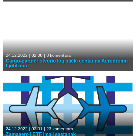
24.12.2022
|
02:08
|
8 komentara
Cargo-partner otvorio logistički centar na Aerodromu
Ljubljana
24.12.2022
|
02:01
|
23 komentara
Zamaaero i ETF imali sastanak