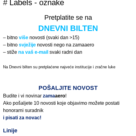
# Labels - oznake
Pretplatite se na
DNEVNI BILTEN
– bitno
više
novosti (svaki dan >15)
– bitno
svježije
novosti nego na zamaaero
– stiže
na vaš e-mail
svaki radni dan
Na Dnevni bilten su pretplaćene najveće institucije i zračne luke
Pročitajte više>
POŠALJITE NOVOST
Budite i vi novinar
zama
aero
!
Ako pošaljete 10 novosti koje objavimo možete postati
honorarni suradnik
i pisati za novac!
Linije