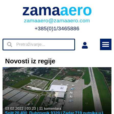
zama
aero
zamaaero@zamaaero.com
+385(0)1/3465886
Novosti iz regije
03.02.2022
|
03:23
|
11 komentara
Split 20.400, Dubrovnik 9320 i Zadar 719 putnika u I.