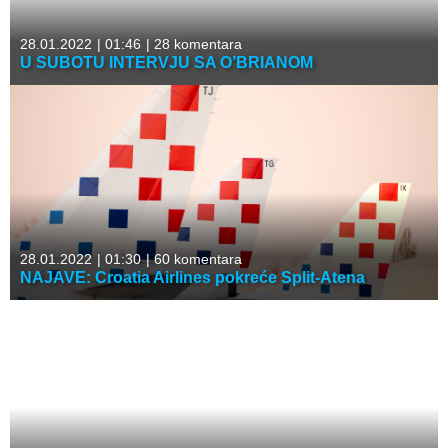
28.01.2022
|
01:46
|
28 komentara
U SUBOTU INTERVJU SA O’BRIANOM
28.01.2022
|
01:30
|
60 komentara
NAJAVE: Croatia Airlines pokreće Split-Atena