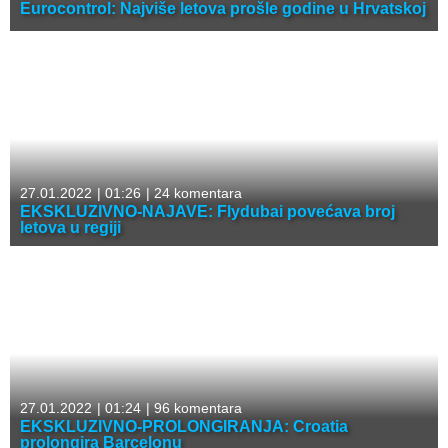
Eurocontrol: Najviše letova prošle godine u Hrvatskoj
27.01.2022
|
01:26
|
24 komentara
EKSKLUZIVNO-NAJAVE: Flydubai povećava broj
letova u regiji
27.01.2022
|
01:24
|
96 komentara
EKSKLUZIVNO-PROLONGIRANJA: Croatia
prolongira Barcelonu