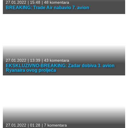
27.01.2022
|
15:48
|
48 komentara
BREAKING: Trade Air nabavio 7. avion
27.01.2022
|
13:39
|
43 komentara
EKSKLUZIVNO-BREAKING: Zadar dobiva 3. avion
Ryanaira ovog proljeća
27.01.2022
|
01:28
|
7 komentara