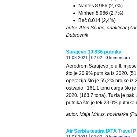
Nantes 8.986 (2,7%)
Minhen 8.966 (2,7%)
Beč 8.014 (2,4%)
autor: Alen Šćuric, analitičar (Za
Dubrovnik
Sarajevo 10.836 putnika
11.03.2021
02:02
0 komentara
Aerodrom Sarajevo je u II. mjese
što je 20,9% putnika iz 2020. (51
operacija što je 55,2% brojke iz 
ostvario i 161,1 tonu carga što
2020. (163,7 tona). Tuzla je pak 
putnika što je tek 23,0% putnika 
autor: Maja Mrkus, novinarka (Pu
Air Serbia testira IATA Travel 
11.03.2021
02:00
0 komentara