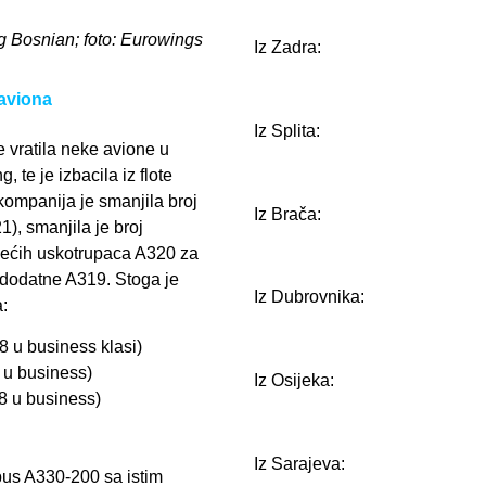
ng Bosnian; foto: Eurowings
Iz Zadra:
 aviona
Iz Splita:
e vratila neke avione u
, te je izbacila iz flote
mpanija je smanjila broj
Iz Brača:
1), smanjila je broj
jvećih uskotrupaca A320 za
e dodatne A319. Stoga je
Iz Dubrovnika:
:
8 u business klasi)
 u business)
Iz Osijeka:
8 u business)
Iz Sarajeva:
bus A330-200 sa istim