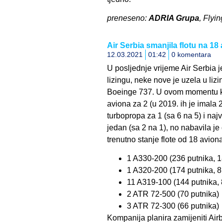
preneseno:
ADRIA Grupa
, Flyi
Air Serbia smanjila flotu na 18
12.03.2021
01:42
0 komentara
U posljednje vrijeme Air Serbia j
lizingu, neke nove je uzela u lizing
Boeinge 737. U ovom momentu ko
aviona za 2 (u 2019. ih je imala 2
turbopropa za 1 (sa 6 na 5) i na
jedan (sa 2 na 1), no nabavila j
trenutno stanje flote od 18 aviona
1 A330-200 (236 putnika, 1
1 A320-200 (174 putnika, 8
11 A319-100 (144 putnika, 
2 ATR 72-500 (70 putnika)
3 ATR 72-300 (66 putnika)
Kompanija planira zamijeniti Air