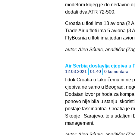
modelom kojeg je do nedavno oper
dodati dva ATR 72-500.
Croatia u floti ima 13 aviona (2 
Trade Air u floti ima 5 aviona (3
FlyBosnia u floti ima jedan avion
autor: Alen Šćuric, analitičar (Zag
Air Serbia dostavlja cjepiva u
12.03.2021
01:40
0 komentara
I dok Croatia o tako čemu ni ne p
cjepiva ne samo u Beograd, nego
Dodatan izvor prihoda za kompanij
ponovo nije bila u stanju iskoristi
postaje fascinantna. Croatia je m
Skopje i Sarajevo, te u udaljeni
management.
autor: Alen Šćuric, analitičar (Zag