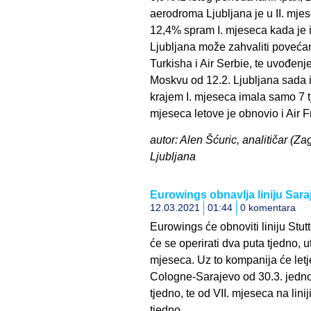
aerodroma Ljubljana je u II. mje
12,4% spram I. mjeseca kada je 
Ljubljana može zahvaliti povećan
Turkisha i Air Serbie, te uvođenj
Moskvu od 12.2. Ljubljana sada i
krajem I. mjeseca imala samo 7 tj
mjeseca letove je obnovio i Air F
autor: Alen Šćuric, analitičar (Za
Ljubljana
Eurowings obnavlja liniju Sara
12.03.2021
01:44
0 komentara
Eurowings će obnoviti liniju Stutt
će se operirati dva puta tjedno, 
mjeseca. Uz to kompanija će letjeti
Cologne-Sarajevo od 30.3. jednom
tjedno, te od VII. mjeseca na lin
tjedno.