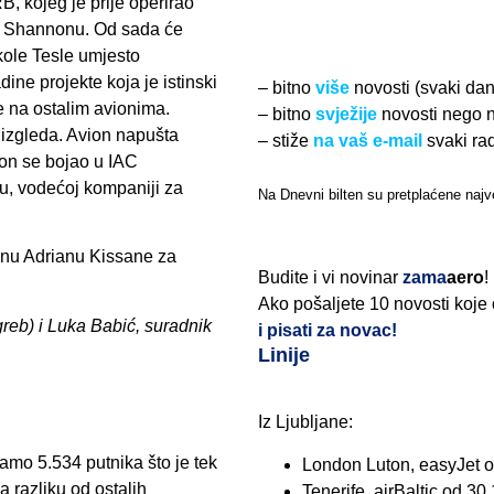
, kojeg je prije operirao
y u Shannonu. Od sada će
kole Tesle umjesto
ine projekte koja je istinski
– bitno
više
novosti (svaki da
 je na ostalim avionima.
– bitno
svježije
novosti nego 
 izgleda. Avion napušta
– stiže
na vaš e-mail
svaki ra
on se bojao u IAC
u, vodećoj kompaniji za
Na Dnevni bilten su pretplaćene najve
nu Adrianu Kissane za
Budite i vi novinar
zama
aero
!
Ako pošaljete 10 novosti koje
agreb) i Luka Babić, suradnik
i pisati za novac!
Linije
Iz Ljubljane:
samo 5.534 putnika što je tek
London Luton, easyJet o
a razliku od ostalih
Tenerife, airBaltic od 30.