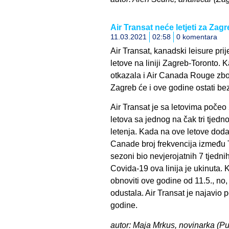
Air Transat neće letjeti za Zag
11.03.2021
02:58
0 komentara
Air Transat, kanadski leisure pri
letove na liniji Zagreb-Toronto. Ka
otkazala i Air Canada Rouge zbog
Zagreb će i ove godine ostati bez
Air Transat je sa letovima počeo
letova sa jednog na čak tri tjed
letenja. Kada na ove letove dodam
Canade broj frekvencija između T
sezoni bio nevjerojatnih 7 tjedni
Covida-19 ova linija je ukinuta. K
obnoviti ove godine od 11.5., no,
odustala. Air Transat je najavio p
godine.
autor: Maja Mrkus, novinarka (Pula