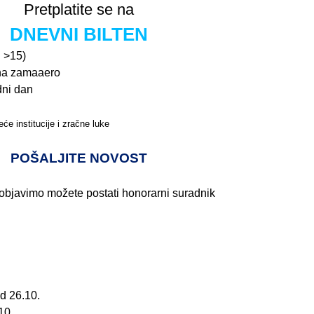
Pretplatite se na
DNEVNI BILTEN
n >15)
na zamaaero
dni dan
će institucije i zračne luke
Pročitajte više>
POŠALJITE NOVOST
 objavimo možete postati honorarni suradnik
d 26.10.
10.