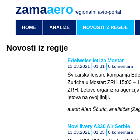
zama
aero
regionalni avio-portal
HOME
ANALIZE
NOVOSTI IZ REGIJE
Novosti iz regije
Edelweiss leti za Mostar
13.03.2021
01:31
0 komentara
Švicarska leisure kompanija Edelwe
Zuricha u Mostar: ZRH 15:00 – 
ZRH. Letove organizira agencija 
letova na ovoj liniji.
autor: Alen Šćuric, analitičar (Za
Novi livery A330 Air Serbie
13.03.2021
01:25
0 komentara