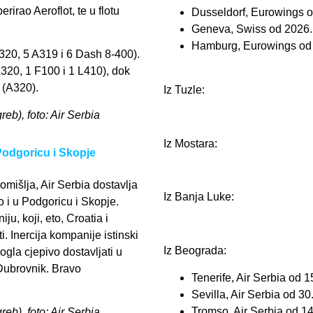
irao Aeroflot, te u flotu
Dusseldorf, Eurowings 
Geneva, Swiss od 2026.
Hamburg, Eurowings od
A320, 5 A319 i 6 Dash 8-400).
 A320, 1 F100 i 1 L410), dok
 (A320).
Iz Tuzle:
reb), foto: Air Serbia
Iz Mostara:
 Podgoricu i Skopje
omišlja, Air Serbia dostavlja
Iz Banja Luke:
 i u Podgoricu i Skopje.
u, koji, eto, Croatia i
ti. Inercija kompanije istinski
Iz Beograda:
ogla cjepivo dostavljati u
 Dubrovnik. Bravo
Tenerife, Air Serbia od 1
Sevilla, Air Serbia od 30
Tromso, Air Serbia od 14
reb), foto: Air Serbia