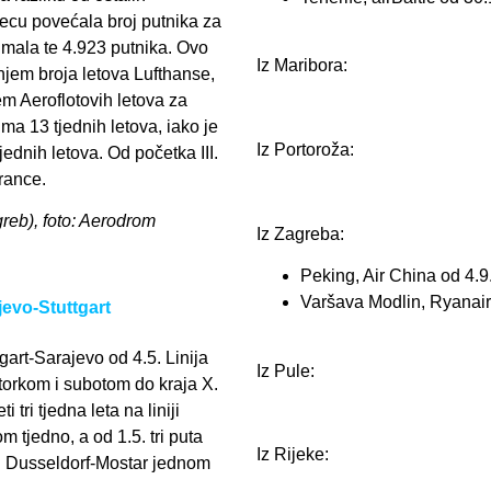
secu povećala broj putnika za
imala te 4.923 putnika. Ovo
Iz Maribora:
jem broja letova Lufthanse,
em Aeroflotovih letova za
ma 13 tjednih letova, iako je
Iz Portoroža:
ednih letova. Od početka III.
rance.
greb), foto: Aerodrom
Iz Zagreba:
Peking, Air China od 4.9
Varšava Modlin, Ryanair
jevo-Stuttgart
gart-Sarajevo od 4.5. Linija
Iz Pule:
utorkom i subotom do kraja X.
 tri tjedna leta na liniji
 tjedno, a od 1.5. tri puta
Iz Rijeke:
iji Dusseldorf-Mostar jednom