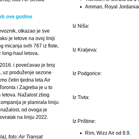
Amman, Royal Jordanian
reb ove godine
Iz Niša:
jevoznik, otkazao je sve
ko je letove na ovoj liniji
 micanja svih 767 iz flote,
Iz Kraljeva:
 long-haul letova.
 2016. i povećavao je broj
no, uz produženje sezone
Iz Podgorice:
o četiri tjedna leta Air
oronta i Zagreba je u to
h letova. Nažalost zbog
Iz Tivta:
ompanija je planirala liniju
 nažalost, od ovoga je
ovratak na liniju 2022.
Iz Prištine:
Rim, Wizz Air od 8.9.
), foto: Air Transat