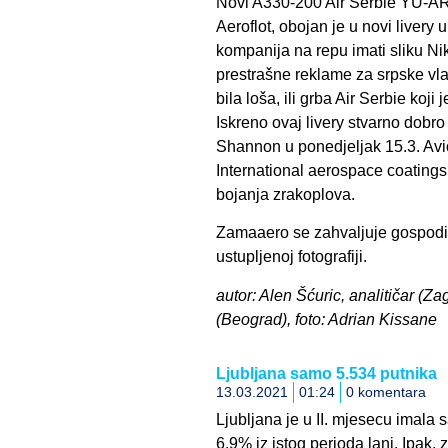
Novi A330-200 Air Serbie YU-ARB
Aeroflot, obojan je u novi liver
kompanija na repu imati sliku Ni
prestrašne reklame za srpske vlad
bila loša, ili grba Air Serbie koji
Iskreno ovaj livery stvarno dobro
Shannon u ponedjeljak 15.3. Avi
International aerospace coatings
bojanja zrakoplova.
Zamaaero se zahvaljuje gospodi
ustupljenoj fotografiji.
autor: Alen Šćuric, analitičar (Z
(Beograd), foto: Adrian Kissane
Ljubljana samo 5.534 putnika
13.03.2021
01:24
0 komentara
Ljubljana je u II. mjesecu imala 
6,9% iz istog perioda lani. Ipak, z