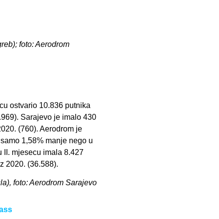
greb); foto: Aerodrom
cu ostvario 10.836 putnika
.969). Sarajevo je imalo 430
2020. (760). Aerodrom je
 je samo 1,58% manje nego u
u II. mjesecu imala 8.427
iz 2020. (36.588).
la), foto: Aerodrom Sarajevo
Pass