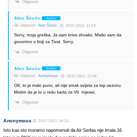
Odgovori
Alen Šćuric
Author
Odgovori
Alen Šćuric
19.07.2021. 11:03
Sorry, moja greška. Ja sam krivo shvatio. Mislio sam da
govorimo o liniji za Tivat. Sorry.
Odgovori
Alen Šćuric
Author
Odgovori
Anonymous
19.07.2021. 10:46
OK, to je malo puno, ali nije smak svijeta za top sezonu.
Mislim da je to u redu karta za VII. mjesec.
Odgovori
Anonymous
19.07.2021. 04:13
Isto kao sto moramo napomenuti da Air Serbia nije imala 16