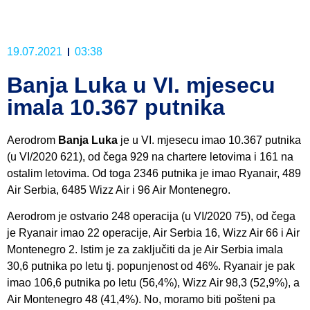
19.07.2021
03:38
Banja Luka u VI. mjesecu
imala 10.367 putnika
Aerodrom
Banja Luka
je u VI. mjesecu imao 10.367 putnika
(u VI/2020 621), od čega 929 na chartere letovima i 161 na
ostalim letovima. Od toga 2346 putnika je imao Ryanair, 489
Air Serbia, 6485 Wizz Air i 96 Air Montenegro.
Aerodrom je ostvario 248 operacija (u VI/2020 75), od čega
je Ryanair imao 22 operacije, Air Serbia 16, Wizz Air 66 i Air
Montenegro 2. Istim je za zaključiti da je Air Serbia imala
30,6 putnika po letu tj. popunjenost od 46%. Ryanair je pak
imao 106,6 putnika po letu (56,4%), Wizz Air 98,3 (52,9%), a
Air Montenegro 48 (41,4%). No, moramo biti pošteni pa