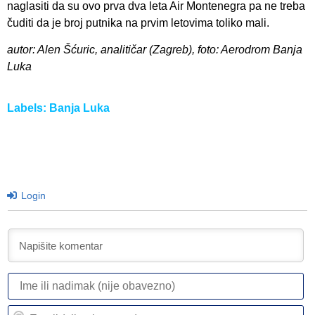
naglasiti da su ovo prva dva leta Air Montenegra pa ne treba
čuditi da je broj putnika na prvim letovima toliko mali.
autor: Alen Šćuric, analitičar (Zagreb), foto: Aerodrom Banja
Luka
Labels:
Banja Luka
Login
I
ili
n
Em