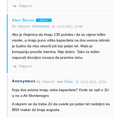
Odgovori
Alen Šćuric
Author
Odgovori
Anonymous
19.07.2021. 10:48
Ako je činjenica da imaju 130 putnika i da su cijene toliko
visoke, a imaju puno viška kapaciteta na dva aviona istinski
je čudno da nisu otvorili još bar jedan let. Malo je
kompaniju previše intertna. Nije dobro. Tako će teško
napucati dovoljno novaca da prezime zimu.
Odgovori
Anonymous
Odgovori
Alen Šćuric
19.07.2021. 10:56
Koja dva aviona imaju viska kapaciteta? Ovde se radi o JU
a ne o Air Montenegro.
A slazem se da treba JU da uvede jos jedan let nedeljno ka
BNX makar do kraja avgusta.