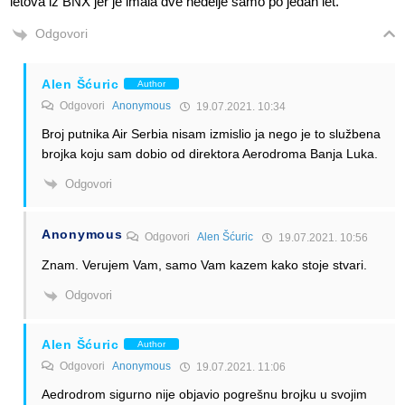
letova iz BNX jer je imala dve nedelje samo po jedan let.
Odgovori
Alen Šćuric
Author
Odgovori
Anonymous
19.07.2021. 10:34
Broj putnika Air Serbia nisam izmislio ja nego je to službena
brojka koju sam dobio od direktora Aerodroma Banja Luka.
Odgovori
Anonymous
Odgovori
Alen Šćuric
19.07.2021. 10:56
Znam. Verujem Vam, samo Vam kazem kako stoje stvari.
Odgovori
Alen Šćuric
Author
Odgovori
Anonymous
19.07.2021. 11:06
Aedrodrom sigurno nije objavio pogrešnu brojku u svojim