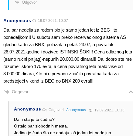
Odgovori
Anonymous
19.07.2021. 10:07
Da, par nedelja za redom bio je samo jedan let iz BEG i to
ponedeljkom!! U subotu sam preko rezervacionog sistema AS
gledao kartu za BNX, polazak u petak 23.07, a povratak
26.07.2021.godine i doziveo ISTINSKI ŠOK!!! Cena odlaznog leta
(samo ručni prtljag)-nepunih 20.000,00 dinara!!! Da, dobro ste me
razumeli skoro 170 evra, a cena povratnog leta malo vise od
3.000,00 dinara, što bi u prevodu značilo povratna karta za
predstojeći vikend iz BEG do BNX 200 evra!!!
Odgovori
Anonymous
Odgovori
Anonymous
19.07.2021. 10:13
Da, i šta je tu čudno?
Ostalo par slobodnih mesta.
Jedino je čudo što ne dodaju još jedan let nedeljno.