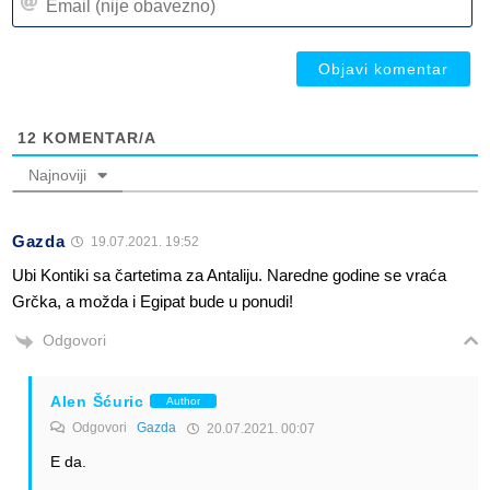
(n
(n
ob
ob
12
KOMENTAR/A
Najnoviji
Gazda
19.07.2021. 19:52
Ubi Kontiki sa čartetima za Antaliju. Naredne godine se vraća
Grčka, a možda i Egipat bude u ponudi!
Odgovori
Alen Šćuric
Author
Odgovori
Gazda
20.07.2021. 00:07
E da.